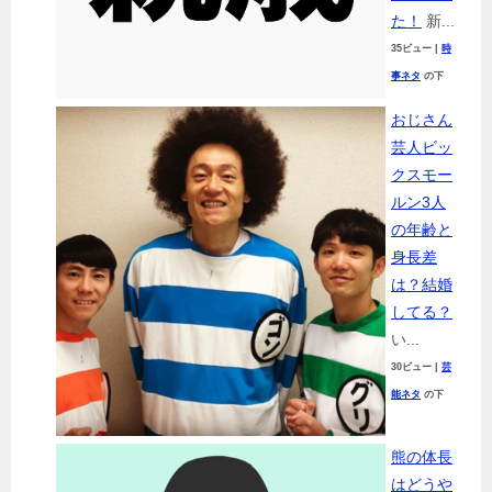
た！
新...
35ビュー
|
時
事ネタ
の下
おじさん
芸人ビッ
クスモー
ルン3人
の年齢と
身長差
は？結婚
してる？
い...
30ビュー
|
芸
能ネタ
の下
熊の体長
はどうや