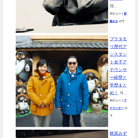
俳...
42ビュー
|
芸
能ネタ
の下
ブラタモ
リ歴代ア
シスタン
ト女子ア
ナウンサ
ー経歴と
学歴まと
め！
Ｎ...
40ビュー
|
ア
ナウンサー
の
下
梶原みず