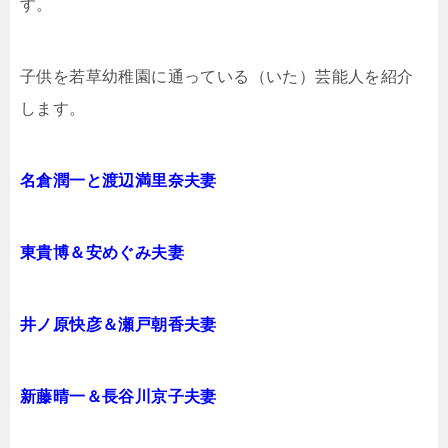
す。
子供を若草幼稚園に通っている（いた）芸能人を紹介
します。
名倉潤一と渡辺満里奈夫妻
東貴博＆安めぐみ夫妻
井ノ原快彦＆瀬戸朝香夫妻
新藤晴一＆長谷川京子夫妻