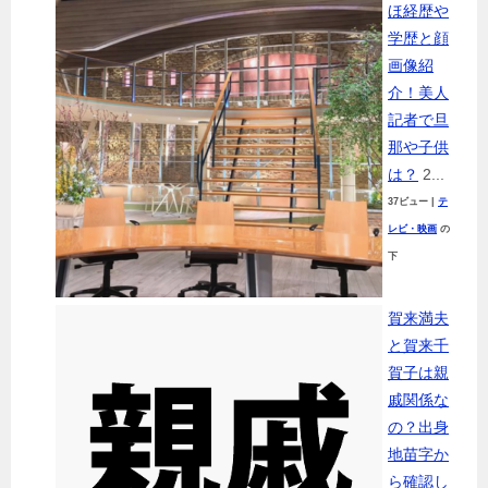
ほ経歴や
学歴と顔
画像紹
介！美人
記者で旦
那や子供
は？
2...
37ビュー
|
テ
レビ・映画
の
下
賀来満夫
と賀来千
賀子は親
戚関係な
の？出身
地苗字か
ら確認し