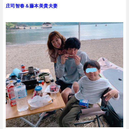
庄司智春＆藤本美貴夫妻