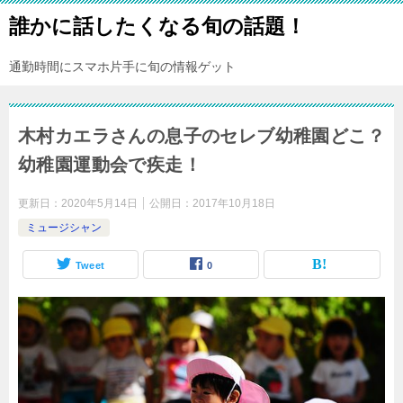
誰かに話したくなる旬の話題！
通勤時間にスマホ片手に旬の情報ゲット
木村カエラさんの息子のセレブ幼稚園どこ？
幼稚園運動会で疾走！
更新日：
2020年5月14日
公開日：
2017年10月18日
ミュージシャン
Tweet
0