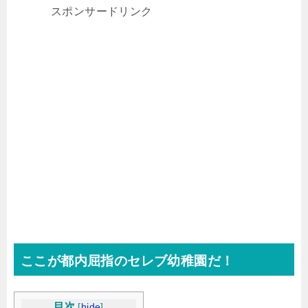
スポンサードリンク
ここが都内屈指のセレブ幼稚園だ！
目次
[
hide
]