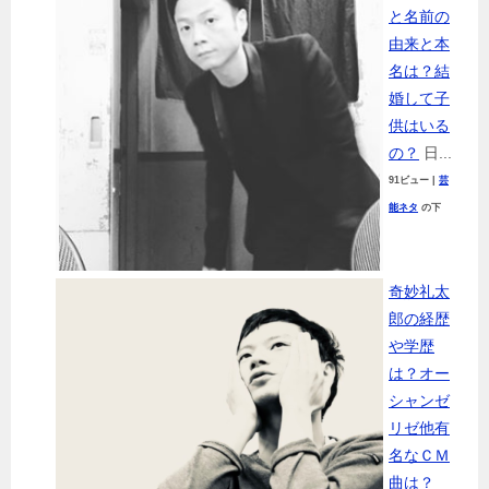
と名前の
由来と本
名は？結
婚して子
供はいる
の？
日...
91ビュー
|
芸
能ネタ
の下
奇妙礼太
郎の経歴
や学歴
は？オー
シャンゼ
リゼ他有
名なＣＭ
曲は？