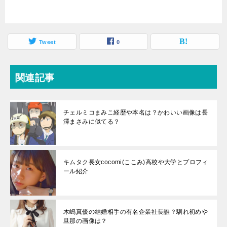
Tweet
0
関連記事
チェルミコまみこ経歴や本名は？かわいい画像は長
澤まさみに似てる？
キムタク長女cocomi(ここみ)高校や大学とプロフィ
ール紹介
木嶋真優の結婚相手の有名企業社長誰？馴れ初めや
旦那の画像は？