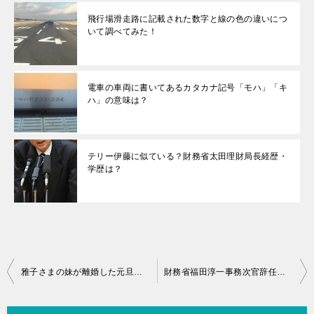
飛行場滑走路に記載された数字と線の色の違いにつ
いて調べてみた！
電車の車両に書いてあるカタカナ記号「モハ」「キ
ハ」の意味は？
テリー伊藤に似ている？財務省太田理財局長経歴・
学歴は？
投
雅子さまの妹が離婚した元旦那渋谷氏の再婚相手舟橋さんとは誰？
財務省福田淳一事務次官辞任退職金いくらもらう？後任人事は誰？
稿