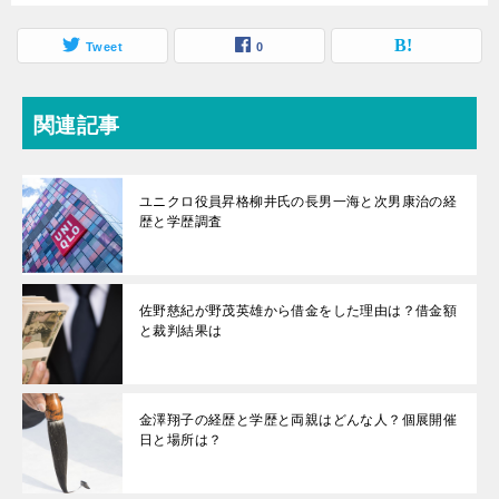
Tweet
0
関連記事
ユニクロ役員昇格柳井氏の長男一海と次男康治の経
歴と学歴調査
佐野慈紀が野茂英雄から借金をした理由は？借金額
と裁判結果は
金澤翔子の経歴と学歴と両親はどんな人？個展開催
日と場所は？