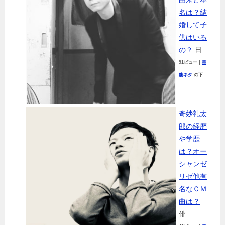
名は？結
婚して子
供はいる
の？
日...
91ビュー
|
芸
能ネタ
の下
奇妙礼太
郎の経歴
や学歴
は？オー
シャンゼ
リゼ他有
名なＣＭ
曲は？
俳...