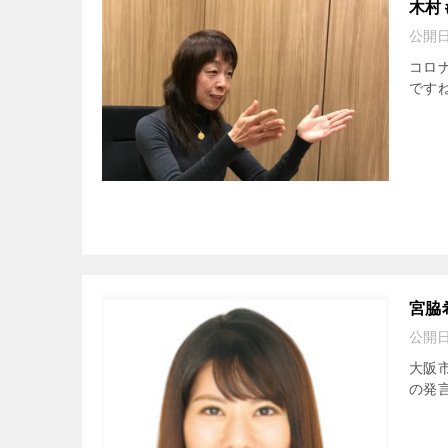
木村
公開
コロ
ですね
宮脇
公開
大阪
の発言