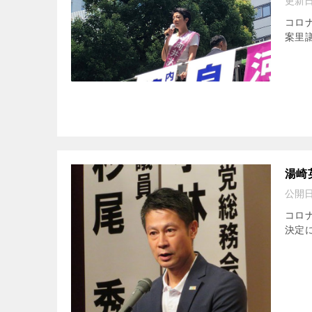
更新
コロ
案里
湯崎
公開
コロ
決定