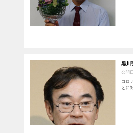
黒川
公開
コロ
とに