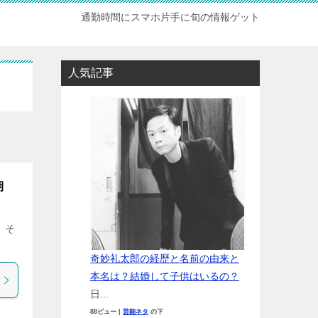
通勤時間にスマホ片手に旬の情報ゲット
人気記事
期
 そ
奇妙礼太郎の経歴と名前の由来と
本名は？結婚して子供はいるの？
日...
88ビュー
|
芸能ネタ
の下