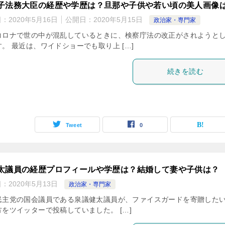
子法務大臣の経歴や学歴は？旦那や子供や若い頃の美人画像
日：
2020年5月16日
公開日：
2020年5月15日
政治家・専門家
コロナで世の中が混乱しているときに、検察庁法の改正がされようと
。 最近は、ワイドショーでも取り上 […]
続きを読む
Tweet
0
太議員の経歴プロフィールや学歴は？結婚して妻や子供は？
日：
2020年5月13日
政治家・専門家
民主党の国会議員である泉議健太議員が、ファイスガードを寄贈した
方をツイッターで投稿していました。 […]