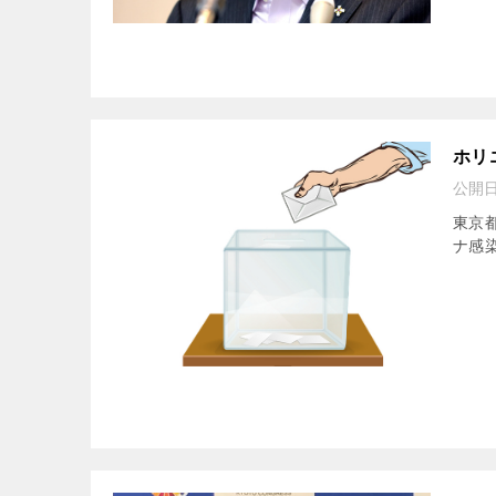
ホリ
公開
東京
ナ感染