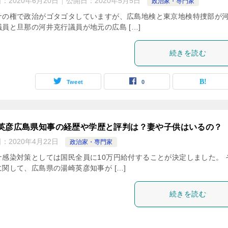
日：
2020年6月20日
公開日：
2020年5月5日
政治家・専門家
ナの権で政治がゴタゴタしていますが、広島地検と東京地検特捜部が
議員と旦那の河井克行議員が地元の広島 […]
続きを読む
Tweet
0
英彦広島県知事の経歴や学歴と評判は？妻や子供はいるの？
日：
2020年4月22日
政治家・専門家
ナ感染対策としては国民全員に10万円給付することが決定しました。 
に関して、広島県の湯崎英彦知事が […]
続きを読む