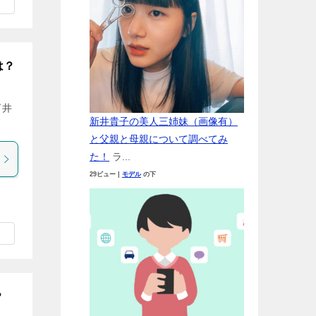
は？
河井
新井貴子の美人三姉妹（画像有）
と父親と母親について調べてみ
た！
ラ...
29ビュー
|
モデル
の下
？