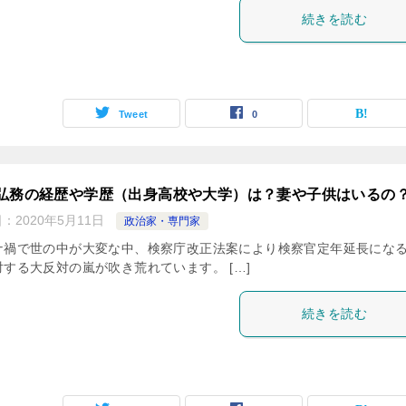
続きを読む
Tweet
0
弘務の経歴や学歴（出身高校や大学）は？妻や子供はいるの
日：
2020年5月11日
政治家・専門家
ナ禍で世の中が大変な中、検察庁改正法案により検察官定年延長にな
対する大反対の嵐が吹き荒れています。 […]
続きを読む