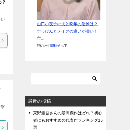
の？
ない
山口小夜子の夫と晩年の活動は？
すっぴんとメイクの違いが凄い！
亡...
25ビュー
|
芸能ネタ
の下
？
最近の投稿
衝撃
東野圭吾さんの最高傑作はどれ？初心
者にもおすすめの代表作ランキング15
選