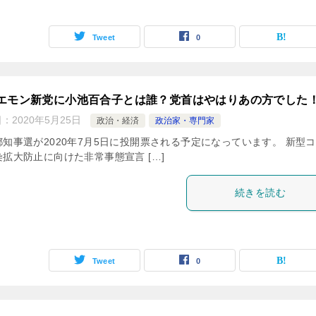
Tweet
0
エモン新党に小池百合子とは誰？党首はやはりあの方でした
日：
2020年5月25日
政治・経済
政治家・専門家
都知事選が2020年7月5日に投開票される予定になっています。 新型
拡大防止に向けた非常事態宣言 […]
続きを読む
Tweet
0