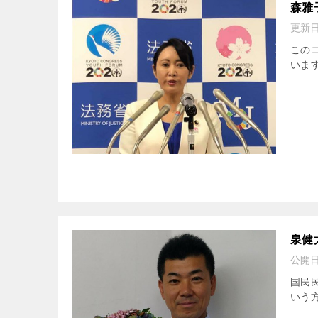
森雅
更新
この
います
泉健
公開
国民
いう