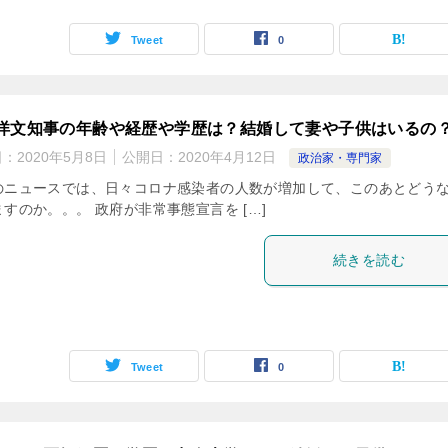
Tweet
0
洋文知事の年齢や経歴や学歴は？結婚して妻や子供はいるの
日：
2020年5月8日
公開日：
2020年4月12日
政治家・専門家
のニュースでは、日々コロナ感染者の人数が増加して、このあとどう
すのか。。。 政府が非常事態宣言を […]
続きを読む
Tweet
0