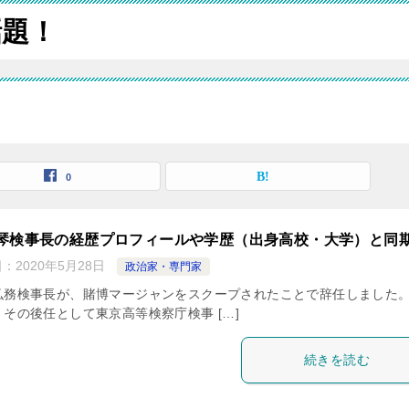
話題！
0
琴検事長の経歴プロフィールや学歴（出身高校・大学）と同
日：
2020年5月28日
政治家・専門家
弘務検事長が、賭博マージャンをスクープされたことで辞任しました。
、その後任として東京高等検察庁検事 […]
続きを読む