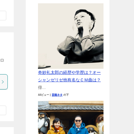
！
コロ
奇妙礼太郎の経歴や学歴は？オー
シャンゼリゼ他有名なＣＭ曲は？
俳...
44ビュー
|
芸能ネタ
の下