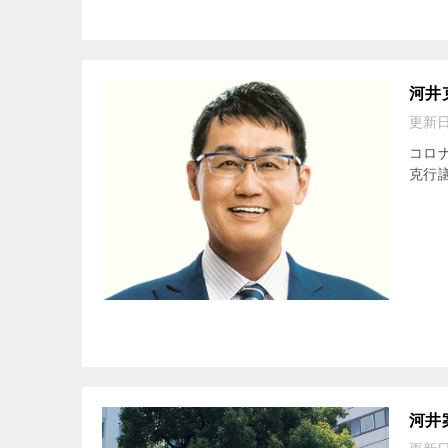
河井
更新
コロ
克行
河井