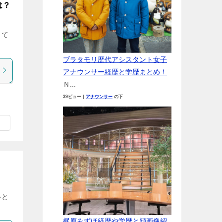
は？
して
ブラタモリ歴代アシスタント女子
アナウンサー経歴と学歴まとめ！
Ｎ...
39ビュー
|
アナウンサー
の下
いと
梶原みずほ経歴や学歴と顔画像紹