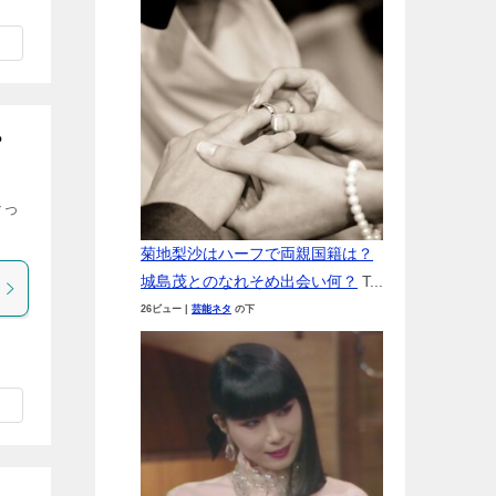
？
なっ
菊地梨沙はハーフで両親国籍は？
城島茂とのなれそめ出会い何？
T...
26ビュー
|
芸能ネタ
の下