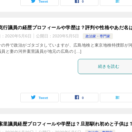
Tweet
0
克行議員の経歴プロフィールや学歴は？評判や性格やあだ名
日：
2020年5月6日
公開日：
2020年5月5日
政治家・専門家
ナの件で政治がゴタゴタしていますが、広島地検と東京地検特捜部が
議員と妻の河井案里議員が地元の広島の […]
続きを読む
Tweet
0
案里議員経歴プロフィールや学歴は？旦那馴れ初めと子供は