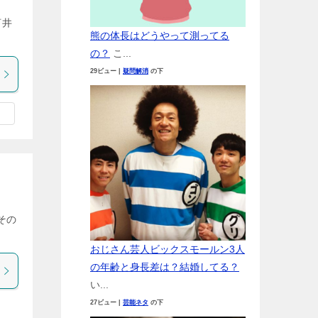
河井
熊の体長はどうやって測ってる
の？
こ...
29ビュー
|
疑問解消
の下
その
おじさん芸人ビックスモールン3人
の年齢と身長差は？結婚してる？
い...
27ビュー
|
芸能ネタ
の下