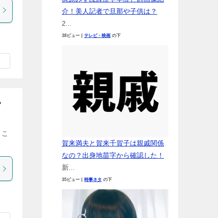
介！美人記者で旦那や子供は？
2...
38ビュー
|
テレビ・映画
の下
？
るこ
賀来満夫と賀来千賀子は親戚関係
なの？出身地苗字から確認した！
新...
35ビュー
|
時事ネタ
の下