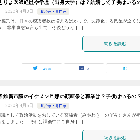
もりよ医師経歴や学歴（出身大学）は？結婚して子供はいる
日：
2020年4月8日
政治家・専門家
ナ感染は、日々の感染者数は増えるばかりで、沈静化する気配が全く
。 非常事態宣言も出て、今後どうな […]
続きを読む
Tweet
0
希維新市議のイケメン旦那の顔画像と職業は？子供はいるの
日：
2020年4月5日
政治家・専門家
市議として政治活動をおしている宮脇希（みやわき のぞみ）さんが
をしました！ それは議会中にご自身 […]
続きを読む