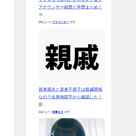
アナウンサー経歴と学歴まとめ！
Ｎ...
39ビュー
|
アナウンサー
の下
賀来満夫と賀来千賀子は親戚関係
なの？出身地苗字から確認した！
新...
34ビュー
|
時事ネタ
の下