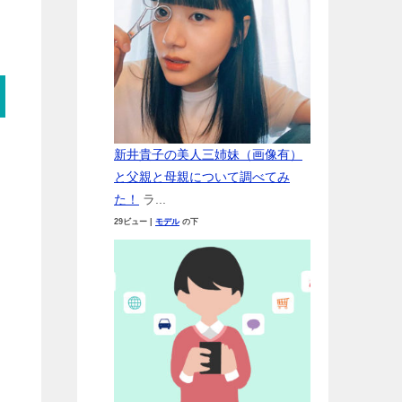
新井貴子の美人三姉妹（画像有）
と父親と母親について調べてみ
た！
ラ...
29ビュー
|
モデル
の下