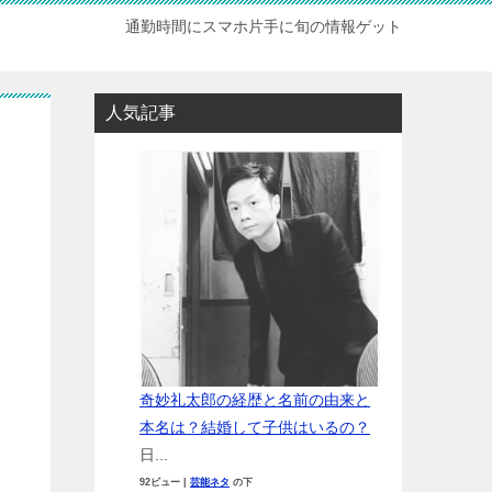
通勤時間にスマホ片手に旬の情報ゲット
人気記事
奇妙礼太郎の経歴と名前の由来と
本名は？結婚して子供はいるの？
日...
92ビュー
|
芸能ネタ
の下