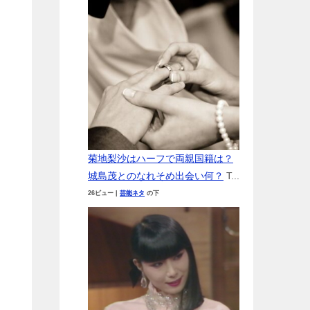
菊地梨沙はハーフで両親国籍は？
城島茂とのなれそめ出会い何？
T...
26ビュー
|
芸能ネタ
の下