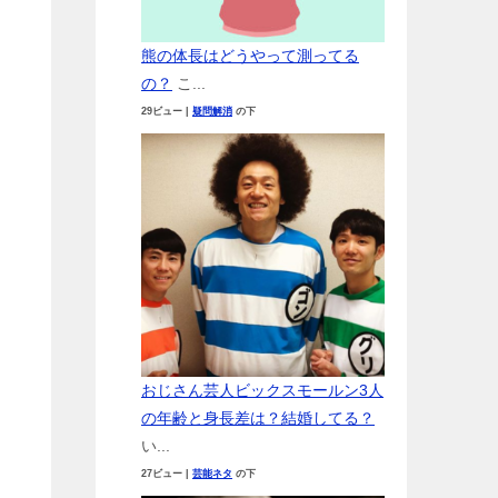
熊の体長はどうやって測ってる
の？
こ...
29ビュー
|
疑問解消
の下
おじさん芸人ビックスモールン3人
の年齢と身長差は？結婚してる？
い...
27ビュー
|
芸能ネタ
の下