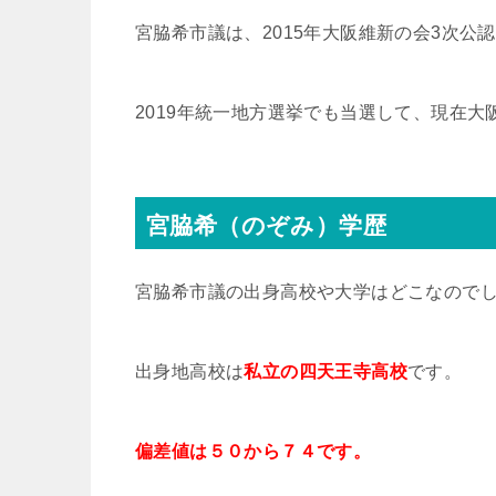
宮脇希市議は、2015年大阪維新の会3次公
2019年統一地方選挙でも当選して、現在大
宮脇希（のぞみ）学歴
宮脇希市議の出身高校や大学はどこなので
出身地高校は
私立の四天王寺高校
です。
偏差値は５０から７４です。