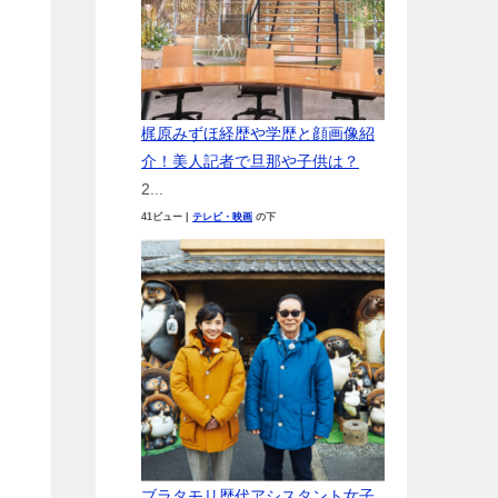
梶原みずほ経歴や学歴と顔画像紹
介！美人記者で旦那や子供は？
2...
41ビュー
|
テレビ・映画
の下
ブラタモリ歴代アシスタント女子