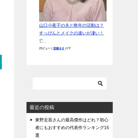
山口小夜子の夫と晩年の活動は？
すっぴんとメイクの違いが凄い！
亡...
25ビュー
|
芸能ネタ
の下
最近の投稿
東野圭吾さんの最高傑作はどれ？初心
者にもおすすめの代表作ランキング15
選