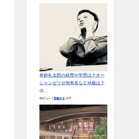
奇妙礼太郎の経歴や学歴は？オー
シャンゼリゼ他有名なＣＭ曲は？
俳...
44ビュー
|
芸能ネタ
の下