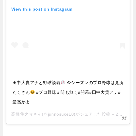
View this post on Instagram
田中大貴アナと野球談義
今シーズンのプロ野球は見所
たくさん
#プロ野球＃間も無く#開幕#田中大貴アナ#
最高かよ
高橋隼之介
さん(@junnosuke10)がシェアした投稿 –
2019年 3月月8日午前10時14分PST