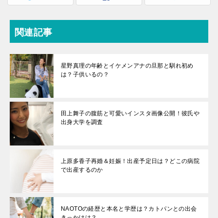
関連記事
星野真理の年齢とイケメンアナの旦那と馴れ初め
は？子供いるの？
田上舞子の腹筋と可愛いインスタ画像公開！彼氏や
出身大学を調査
上原多香子再婚＆妊娠！出産予定日は？どこの病院
で出産するのか
NAOTOの経歴と本名と学歴は？カトパンとの出会
きっかけは？