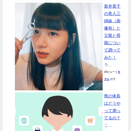
新井貴子
の美人三
姉妹（画
像有）と
父親と母
親につい
て調べて
みた！
ラ...
29ビュー
|
モ
デル
の下
熊の体長
はどうや
って測っ
てるの？
こ...