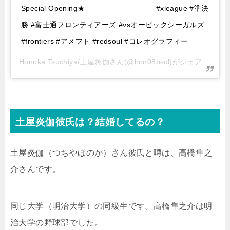
Special Opening★ ————————— #xleague #準決
勝 #富士通フロンティアーズ #vsオービックシーガルズ
#frontiers #アメフト #redsoul #コレオグラフィー
Honoka Tsuchiya/土屋炎伽
さん(@hon08bscl)がシェアした投稿 –
土屋
炎伽彼氏は？結婚してるの？
土屋炎伽（つちやほのか）さん彼氏と噂は、
高橋隼之
介さんです。
同じ大学（明治大学）の同級生です。
高橋隼之介は明
治大学の野球部でした。