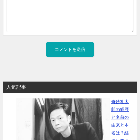
人気記事
奇妙礼太
郎の経歴
と名前の
由来と本
名は？結