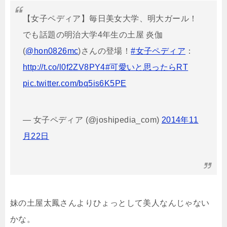
【女子ペディア】毎日美女大学、明大ガール！
でも話題の明治大学4年生の土屋 炎伽
(
@hon0826mc
)さんの登場！
#女子ペディア
：
http://t.co/l0f2ZV8PY4
#可愛いと思ったらRT
pic.twitter.com/bq5is6K5PE
— 女子ペディア (@joshipedia_com)
2014年11
月22日
妹の土屋太鳳さんよりひょっとして美人なんじゃない
かな。