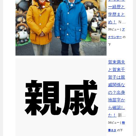
ー経歴と
学歴まと
め！
Ｎ...
39ビュー
|
ア
ナウンサー
の
下
賀来満夫
と賀来千
賀子は親
戚関係な
の？出身
地苗字か
ら確認し
た！
新...
34ビュー
|
時
事ネタ
の下