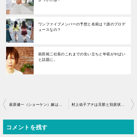
ワンファイブメンバーの予想と名前は？誰のプロデ
ュースなの？
前田裕二社長のこれまでの生い立ちと年収がやばい
と話題に。
投
萩原健一（ショーケン）嫁は誰？子供はいるの？過去の逮捕歴調査
村上佑子アナは旦那と別居状態？不倫相手のNHK記者の名前は？
稿
ナ
コメントを残す
ビ