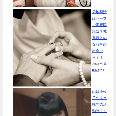
菊地梨沙
はハーフ
で両親国
籍は？城
島茂との
なれそめ
出会い
何？
T...
26ビュー
|
芸
能ネタ
の下
山口小夜
子の夫と
晩年の活
動は？す