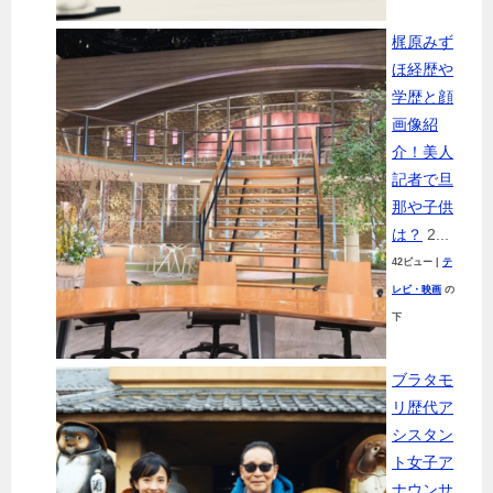
梶原みず
ほ経歴や
学歴と顔
画像紹
介！美人
記者で旦
那や子供
は？
2...
42ビュー
|
テ
レビ・映画
の
下
ブラタモ
リ歴代ア
シスタン
ト女子ア
ナウンサ