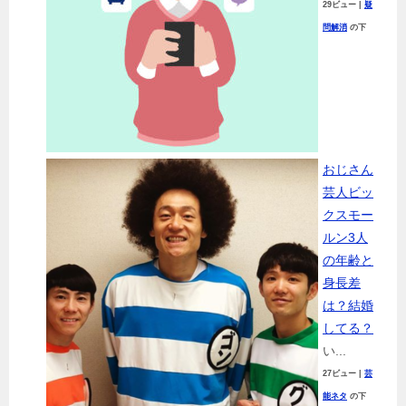
29ビュー
|
疑
問解消
の下
おじさん
芸人ビッ
クスモー
ルン3人
の年齢と
身長差
は？結婚
してる？
い...
27ビュー
|
芸
能ネタ
の下