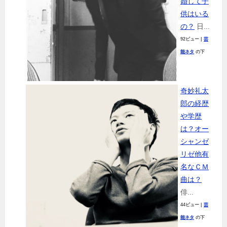
婚して子
供はいる
の？
日...
92ビュー
|
芸
能ネタ
の下
奇妙礼太
郎の経歴
や学歴
は？オー
シャンゼ
リゼ他有
名なＣＭ
曲は？
俳...
44ビュー
|
芸
能ネタ
の下