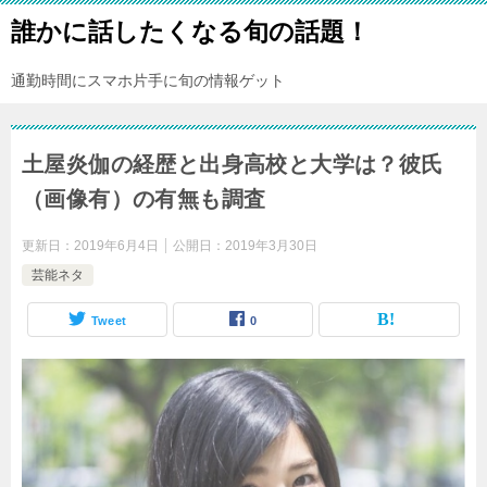
誰かに話したくなる旬の話題！
通勤時間にスマホ片手に旬の情報ゲット
土屋炎伽の経歴と出身高校と大学は？彼氏
（画像有）の有無も調査
更新日：
2019年6月4日
公開日：
2019年3月30日
芸能ネタ
Tweet
0