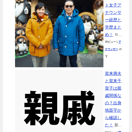
ト女子ア
ナウンサ
ー経歴と
学歴まと
め！
Ｎ...
39ビュー
|
ア
ナウンサー
の
下
賀来満夫
と賀来千
賀子は親
戚関係な
の？出身
地苗字か
ら確認し
た！
新...