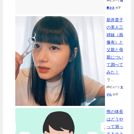
34ビュー
|
時
事ネタ
の下
新井貴子
の美人三
姉妹（画
像有）と
父親と母
親につい
て調べて
みた！
ラ...
29ビュー
|
モ
デル
の下
熊の体長
はどうや
って測っ