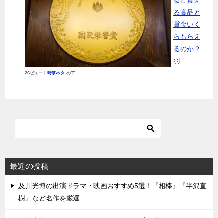
ると貰え
る賞品と
賞金いく
らもらえ
るのか？
羽...
26ビュー
|
時事ネタ
の下
最近の投稿
及川光博の出演ドラマ・映画おすすめ5選！『相棒』『半沢直
樹』など名作を厳選