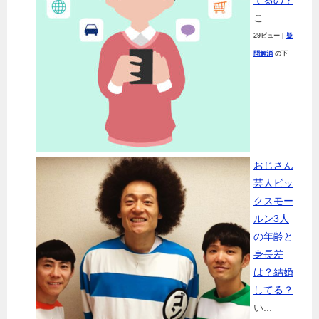
てるの？
こ...
29ビュー
|
疑
問解消
の下
おじさん
芸人ビッ
クスモー
ルン3人
の年齢と
身長差
は？結婚
してる？
い...