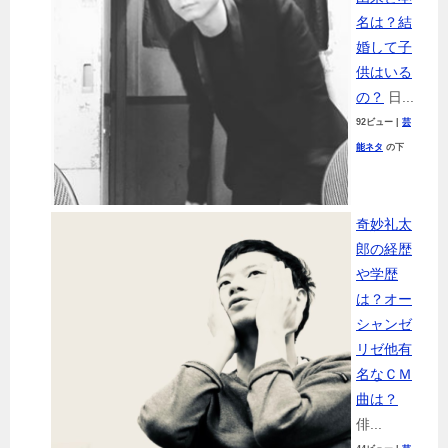
名は？結
婚して子
供はいる
の？
日...
92ビュー
|
芸
能ネタ
の下
奇妙礼太
郎の経歴
や学歴
は？オー
シャンゼ
リゼ他有
名なＣＭ
曲は？
俳...