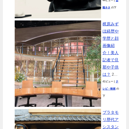
44ビュー
|
芸
能ネタ
の下
梶原みず
ほ経歴や
学歴と顔
画像紹
介！美人
記者で旦
那や子供
は？
2...
41ビュー
|
テ
レビ・映画
の
下
ブラタモ
リ歴代ア
シスタン