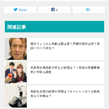
Tweet
0
関連記事
堀川りょうさん年齢は妻は誰？声優代表作は何？英
語ペラペラ本当？
木原実出身高校大学など経歴は？！現在の所属事務
所と年収も調査
奇妙礼太郎の経歴や学歴は？オーシャンゼリゼ他有
名なＣＭ曲は？