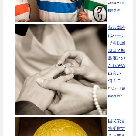
27ビュー
|
芸
能ネタ
の下
菊地梨沙
はハーフ
で両親国
籍は？城
島茂との
なれそめ
出会い
何？
T...
26ビュー
|
芸
能ネタ
の下
国民栄誉
賞受賞す