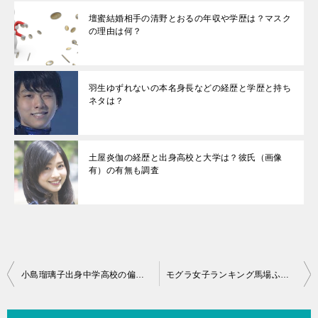
壇蜜結婚相手の清野とおるの年収や学歴は？マスク
の理由は何？
羽生ゆずれないの本名身長などの経歴と学歴と持ち
ネタは？
土屋炎伽の経歴と出身高校と大学は？彼氏（画像
有）の有無も調査
投
小島瑠璃子出身中学高校の偏差値が凄い！某有名女優もＯＧ！
モグラ女子ランキング馬場ふみかの順位と仮面ライダー悪役時代のかわいい画像と裏話！
稿
ナ