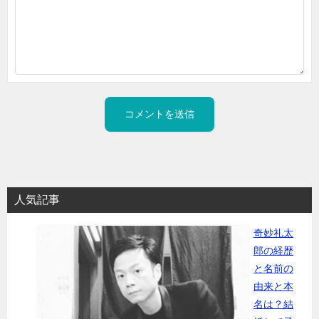
人気記事
奇妙礼太
郎の経歴
と名前の
由来と本
名は？結