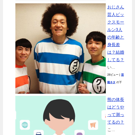
おじさん
芸人ビッ
クスモー
ルン3人
の年齢と
身長差
は？結婚
してる？
い...
28ビュー
|
芸
能ネタ
の下
熊の体長
はどうや
って測っ
てるの？
こ...