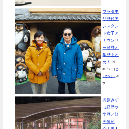
ブラタモ
リ歴代ア
シスタン
ト女子ア
ナウンサ
ー経歴と
学歴まと
め！
Ｎ...
38ビュー
|
ア
ナウンサー
の
下
梶原みず
ほ経歴や
学歴と顔
画像紹
介！美人