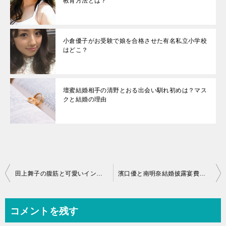
教育方法とは？
小倉優子がお受験で娘を合格させた有名私立小学校
はどこ？
壇蜜結婚相手の清野とおる出会い馴れ初めは？マス
クと結婚の理由
投
田上舞子の腹筋と可愛いインスタ画像公開！彼氏や出身大学を調査
濱口優と南明奈結婚披露宴費用は？ウェディングドレスブランドは？
稿
ナ
コメントを残す
ビ