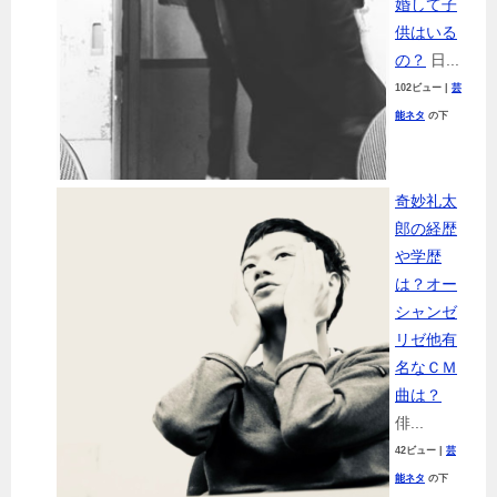
婚して子
供はいる
の？
日...
102ビュー
|
芸
能ネタ
の下
奇妙礼太
郎の経歴
や学歴
は？オー
シャンゼ
リゼ他有
名なＣＭ
曲は？
俳...
42ビュー
|
芸
能ネタ
の下