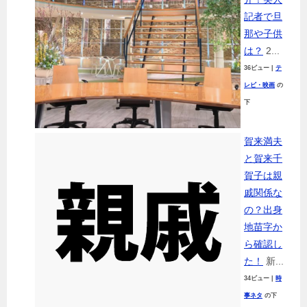
記者で旦
那や子供
は？
2...
36ビュー
|
テ
レビ・映画
の
下
賀来満夫
と賀来千
賀子は親
戚関係な
の？出身
地苗字か
ら確認し
た！
新...
34ビュー
|
時
事ネタ
の下