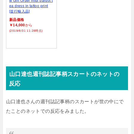
w Girl Order midi bardot t
ea dress in tattoo print
[並行輸入品]
新品価格
￥14,000
から
(2019/8/31 11:28時点)
山口達也週刊誌記事柄スカートのネットの
反応
山口達也さんの週刊誌記事柄のスカートが世の中にで
たことのネットでの反応をみました。