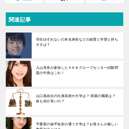
関連記事
羽生ゆずれないの本名身長などの経歴と学歴と持ち
ネタは？
入山杏奈が参加したＡＫＢグループセンター試験問
題の中身はこれ！
山口真由出の出身高校や大学は？ 両親の職業は？
妹も頭が良いの？
平愛梨の妹平祐奈の通う大学は？お母さんの厳しい