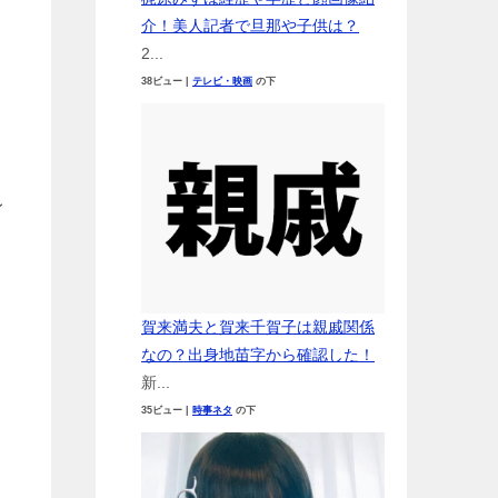
介！美人記者で旦那や子供は？
2...
38ビュー
|
テレビ・映画
の下
レ
賀来満夫と賀来千賀子は親戚関係
なの？出身地苗字から確認した！
新...
35ビュー
|
時事ネタ
の下