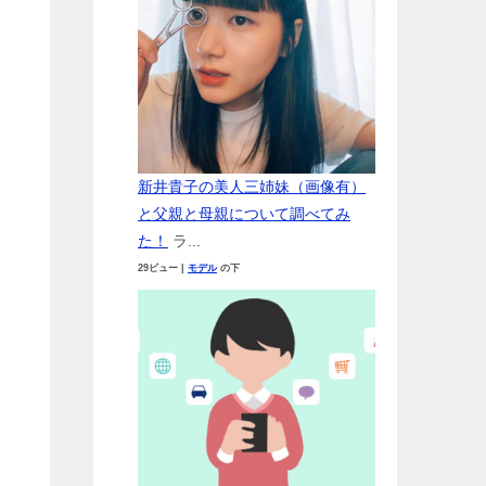
リ
新井貴子の美人三姉妹（画像有）
と父親と母親について調べてみ
た！
ラ...
29ビュー
|
モデル
の下
。