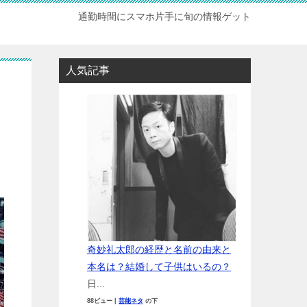
通勤時間にスマホ片手に旬の情報ゲット
人気記事
奇妙礼太郎の経歴と名前の由来と
本名は？結婚して子供はいるの？
日...
88ビュー
|
芸能ネタ
の下