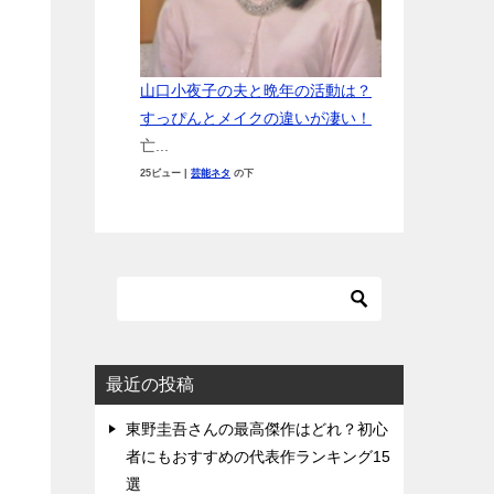
山口小夜子の夫と晩年の活動は？
すっぴんとメイクの違いが凄い！
亡...
25ビュー
|
芸能ネタ
の下
最近の投稿
東野圭吾さんの最高傑作はどれ？初心
者にもおすすめの代表作ランキング15
選