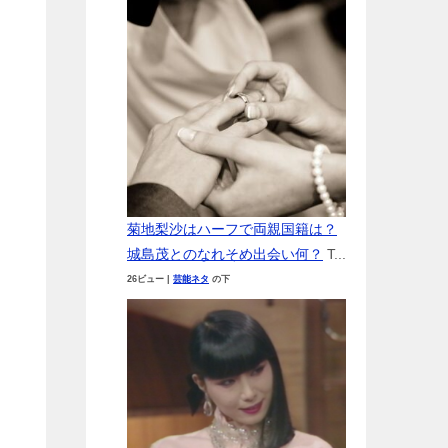
菊地梨沙はハーフで両親国籍は？
城島茂とのなれそめ出会い何？
T...
26ビュー
|
芸能ネタ
の下