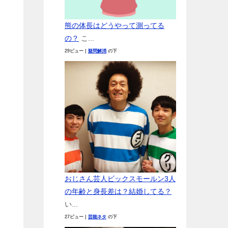
熊の体長はどうやって測ってる
の？
こ...
29ビュー
|
疑問解消
の下
おじさん芸人ビックスモールン3人
の年齢と身長差は？結婚してる？
い...
27ビュー
|
芸能ネタ
の下