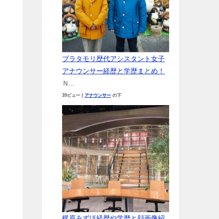
ブラタモリ歴代アシスタント女子
アナウンサー経歴と学歴まとめ！
Ｎ...
39ビュー
|
アナウンサー
の下
梶原みずほ経歴や学歴と顔画像紹