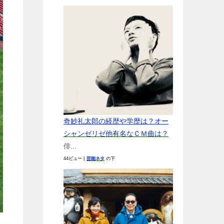
奇妙礼太郎の経歴や学歴は？オー
シャンゼリゼ他有名なＣＭ曲は？
俳...
44ビュー
|
芸能ネタ
の下