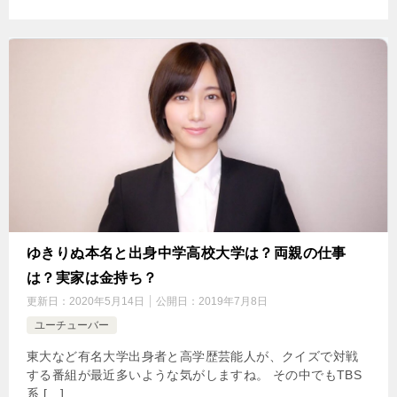
ゆきりぬ本名と出身中学高校大学は？両親の仕事
は？実家は金持ち？
更新日：
2020年5月14日
公開日：
2019年7月8日
ユーチューバー
東大など有名大学出身者と高学歴芸能人が、クイズで対戦
する番組が最近多いような気がしますね。 その中でもTBS
系 […]