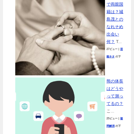
で両親国
籍は？城
島茂との
なれそめ
出会い
何？
T...
27ビュー
|
芸
能ネタ
の下
熊の体長
はどうや
って測っ
てるの？
こ...
25ビュー
|
疑
問解消
の下