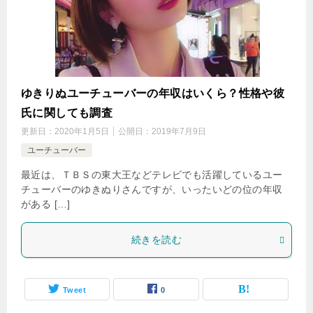
ゆきりぬユーチューバーの年収はいくら？性格や彼
氏に関しても調査
更新日：
2020年1月5日
公開日：
2019年7月9日
ユーチューバー
最近は、ＴＢＳの東大王などテレビでも活躍しているユー
チューバーのゆきぬりさんですが、いったいどの位の年収
がある […]
続きを読む
Tweet
0