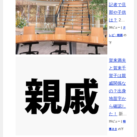
記者で旦
那や子供
は？
2...
38ビュー
|
テ
レビ・映画
の
下
賀来満夫
と賀来千
賀子は親
戚関係な
の？出身
地苗字か
ら確認し
た！
新...
35ビュー
|
時
事ネタ
の下