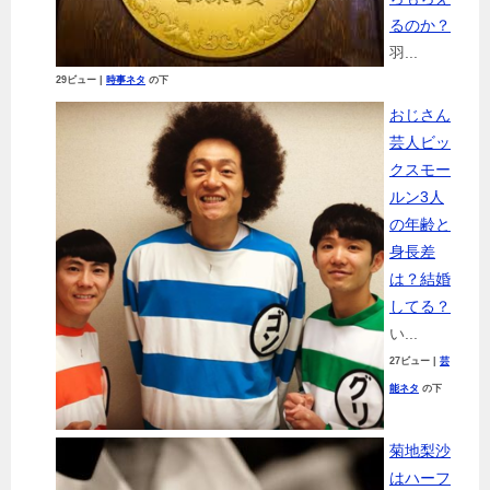
るのか？
羽...
29ビュー
|
時事ネタ
の下
おじさん
芸人ビッ
クスモー
ルン3人
の年齢と
身長差
は？結婚
してる？
い...
27ビュー
|
芸
能ネタ
の下
菊地梨沙
はハーフ