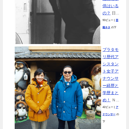
供はいる
の？
日...
93ビュー
|
芸
能ネタ
の下
ブラタモ
リ歴代ア
シスタン
ト女子ア
ナウンサ
ー経歴と
学歴まと
め！
Ｎ...
42ビュー
|
ア
ナウンサー
の
下