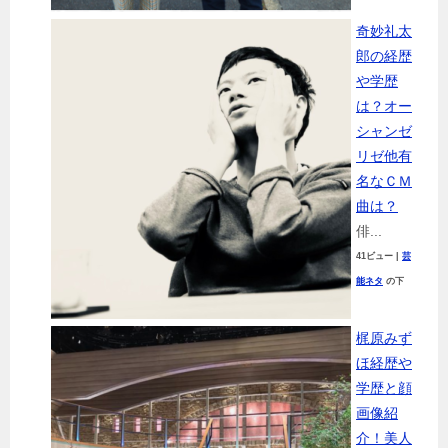
奇妙礼太
郎の経歴
や学歴
は？オー
シャンゼ
リゼ他有
名なＣＭ
曲は？
俳...
41ビュー
|
芸
能ネタ
の下
梶原みず
ほ経歴や
学歴と顔
画像紹
介！美人