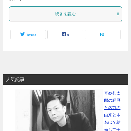
続きを読む
Tweet
0
人気記事
奇妙礼太
郎の経歴
と名前の
由来と本
名は？結
婚して子