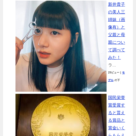
新井貴子
の美人三
姉妹（画
像有）と
父親と母
親につい
て調べて
みた！
ラ...
29ビュー
|
モ
デル
の下
国民栄誉
賞受賞す
ると貰え
る賞品と
賞金いく
らもらえ