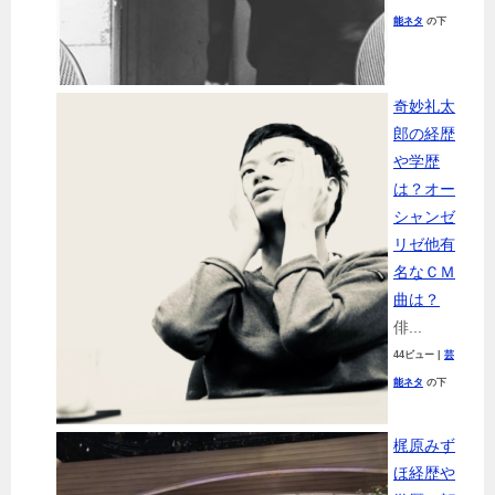
能ネタ
の下
奇妙礼太
郎の経歴
や学歴
は？オー
シャンゼ
リゼ他有
名なＣＭ
曲は？
俳...
44ビュー
|
芸
能ネタ
の下
梶原みず
ほ経歴や