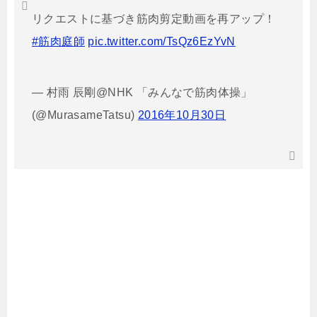
リクエストに基づき筋肉剪定動画を再アップ！
#筋肉庭師
pic.twitter.com/TsQz6EzYvN
— 村雨 辰剛@NHK 「みんなで筋肉体操」
(@MurasameTatsu)
2016年10月30日