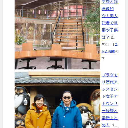
学歴と顔
画像紹
介！美人
記者で旦
那や子供
は？
2...
42ビュー
|
テ
レビ・映画
の
下
ブラタモ
リ歴代ア
シスタン
ト女子ア
ナウンサ
ー経歴と
学歴まと
め！
Ｎ...