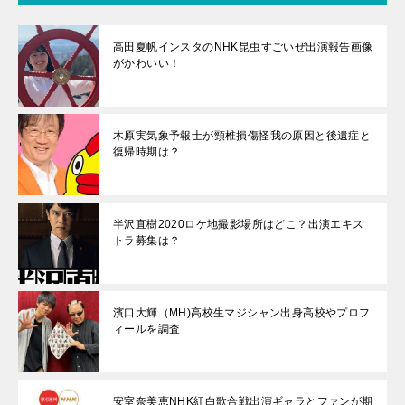
高田夏帆インスタのNHK昆虫すごいぜ出演報告画像
がかわいい！
木原実気象予報士が頸椎損傷怪我の原因と後遺症と
復帰時期は？
半沢直樹2020ロケ地撮影場所はどこ？出演エキス
トラ募集は？
濱口大輝（MH)高校生マジシャン出身高校やプロフ
ィールを調査
安室奈美恵NHK紅白歌合戦出演ギャラとファンが期