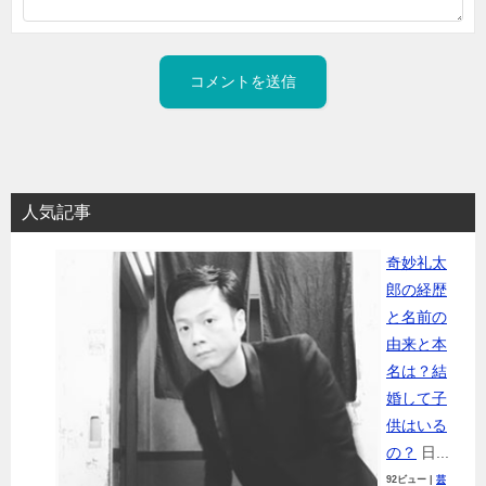
人気記事
奇妙礼太
郎の経歴
と名前の
由来と本
名は？結
婚して子
供はいる
の？
日...
92ビュー
|
芸