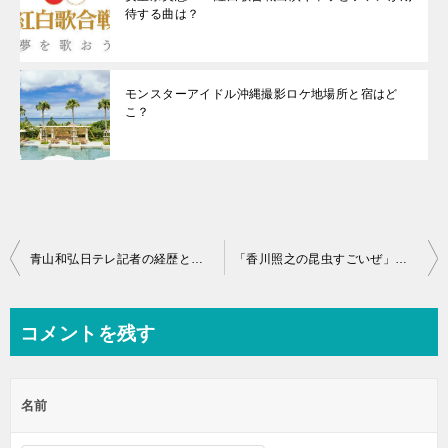
待する曲は？
モンスターアイドル沖縄撮影ロケ地場所と宿はど
こ？
投
青山和弘日テレ記者の経歴と嫁の松尾英里子アナの画像と馴れ初め
「香川照之の昆虫すごいぜ」５時限目テーマの昆虫は？再放送日程いつ？
稿
ナ
コメントを残す
ビ
ゲ
名前
ー
シ