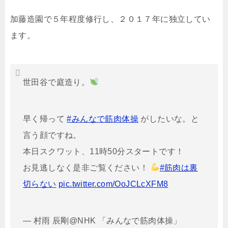
加藤造園で５年程度修行し、２０１７年に独立してい
ます。
世田谷で庭造り。
早く帰って
#みんなで筋肉体操
がしたいな。と
言う顔ですね。
本日スクワット、11時50分スタートです！
お見逃しなく是非ご覧ください！
#筋肉は裏
切らない
pic.twitter.com/OoJCLcXFM8
— 村雨 辰剛@NHK 「みんなで筋肉体操」