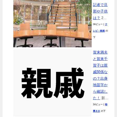
記者で旦
那や子供
は？
2...
36ビュー
|
テ
レビ・映画
の
下
賀来満夫
と賀来千
賀子は親
戚関係な
の？出身
地苗字か
ら確認し
た！
新...
34ビュー
|
時
事ネタ
の下