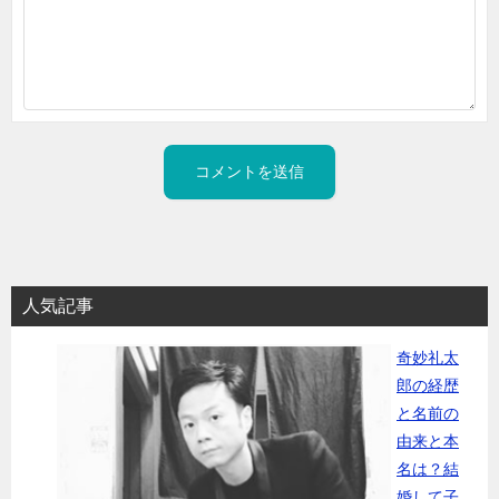
人気記事
奇妙礼太
郎の経歴
と名前の
由来と本
名は？結
婚して子