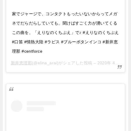
家でジャージで、コンタクトもったいないからってメガ
ネでだらだらしていても、聞けばすごく力が湧いてくる
この曲を、「えりなのくちぶえ」で♪ #えりなのくちぶえ
#口笛 #情熱大陸 #ラピス #ブルーボタンインコ #新井恵
理那 #centforce
新井恵理那
(@elina_arai)がシェアした投稿 –
2020年 4月月26日午前1時35分PDT