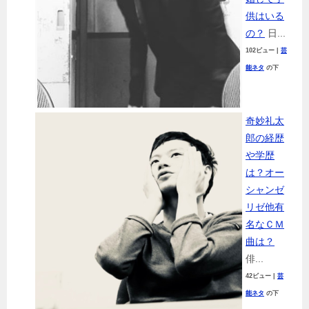
供はいる
の？
日...
102ビュー
|
芸
能ネタ
の下
奇妙礼太
郎の経歴
や学歴
は？オー
シャンゼ
リゼ他有
名なＣＭ
曲は？
俳...
42ビュー
|
芸
能ネタ
の下