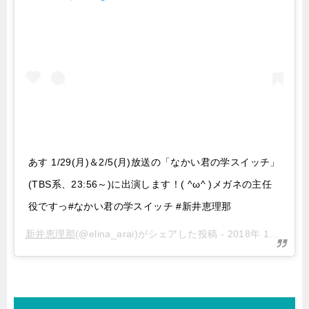
あす 1/29(月)＆2/5(月)放送の「なかい君の学スイッチ」
(TBS系、23:56～)に出演します！( ^ω^ )メガネの主任
役ですっ#なかい君の学スイッチ #新井恵理那
新井恵理那
(@elina_arai)がシェアした投稿 -
2018年 1月月28日午前4時39分PST