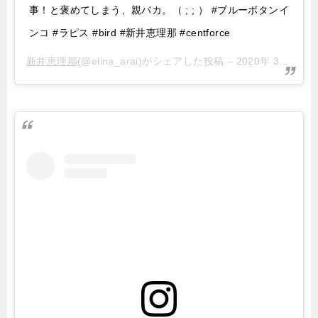
事！と褒めてしまう、親バカ。（ ; ; ） #ブルーボタンイ
ンコ #ラピス #bird #新井恵理那 #centforce
新井恵理那
(@elina_arai)がシェアした投稿 –
2020年 3月月3日午後8時38分PST