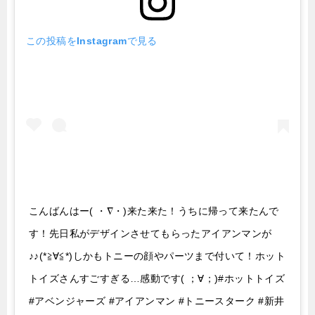
この投稿をInstagramで見る
こんばんはー( ・∇・)来た来た！うちに帰って来たんで
す！先日私がデザインさせてもらったアイアンマンが
♪♪(*≧∀≦*)しかもトニーの顔やパーツまで付いて！ホット
トイズさんすごすぎる…感動です( ；∀；)#ホットトイズ
#アベンジャーズ #アイアンマン #トニースターク #新井