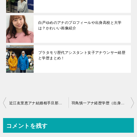
白戸ゆめのアナのプロフィールや出身高校と大学
は？かわいい画像紹介
ブラタモリ歴代アシスタント女子アナウンサー経歴
と学歴まとめ！
投
近江友里恵アナ結婚相手旦那誰？駆け落ち婚で出会い馴れ初め妊娠は？
羽鳥慎一アナ経歴学歴（出身高校と大学）と妻はどんな人で子供は？
稿
ナ
コメントを残す
ビ