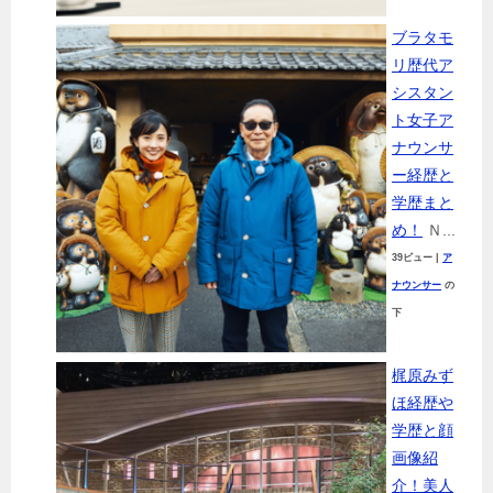
ブラタモ
リ歴代ア
シスタン
ト女子ア
ナウンサ
ー経歴と
学歴まと
め！
Ｎ...
39ビュー
|
ア
ナウンサー
の
下
梶原みず
ほ経歴や
学歴と顔
画像紹
介！美人