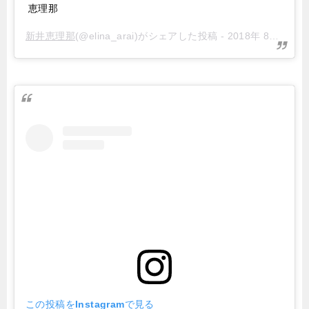
恵理那
新井恵理那
(@elina_arai)がシェアした投稿 -
2018年 8月月9日午前5時22分PDT
この投稿をInstagramで見る