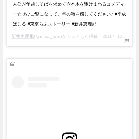
人公が年越しそばを求めて六本木を駆けまわるコメディ
ー☆ぜひご覧になって、年の瀬を感じてください♪ #平成
ばしる #東京らふストーリー #新井恵理那
新井恵理那
(@elina_arai)がシェアした投稿 -
2018年12月月27日午前10時18分PST