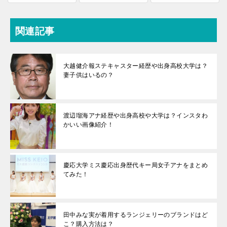
関連記事
大越健介報ステキャスター経歴や出身高校大学は？
妻子供はいるの？
渡辺瑠海アナ経歴や出身高校や大学は？インスタわ
かいい画像紹介！
慶応大学ミス慶応出身歴代キー局女子アナをまとめ
てみた！
田中みな実が着用するランジェリーのブランドはど
こ？購入方法は？