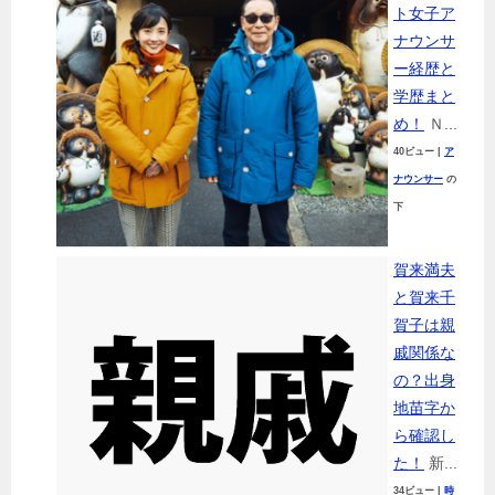
ト女子ア
ナウンサ
ー経歴と
学歴まと
め！
Ｎ...
40ビュー
|
ア
ナウンサー
の
下
賀来満夫
と賀来千
賀子は親
戚関係な
の？出身
地苗字か
ら確認し
た！
新...
34ビュー
|
時