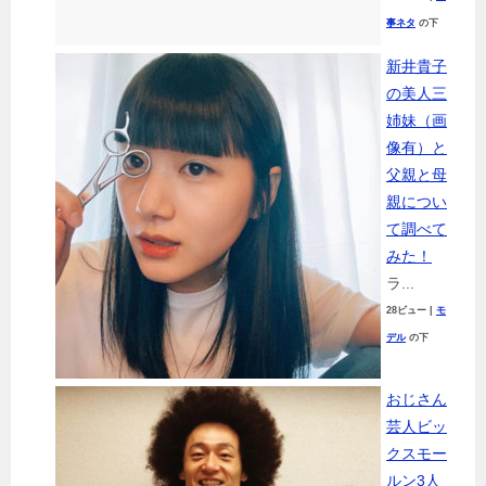
事ネタ
の下
新井貴子
の美人三
姉妹（画
像有）と
父親と母
親につい
て調べて
みた！
ラ...
28ビュー
|
モ
デル
の下
おじさん
芸人ビッ
クスモー
ルン3人