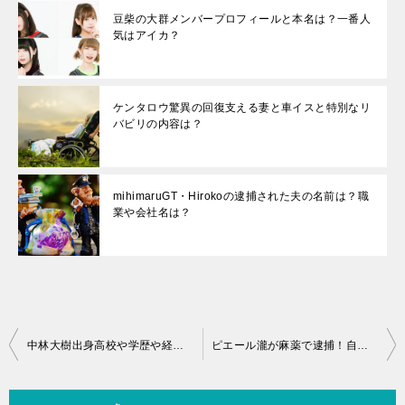
豆柴の大群メンバープロフィールと本名は？一番人
気はアイカ？
ケンタロウ驚異の回復支える妻と車イスと特別なリ
バビリの内容は？
mihimaruGT・Hirokoの逮捕された夫の名前は？職
業や会社名は？
投
中林大樹出身高校や学歴や経歴や結婚歴と出演番組は？
ピエール瀧が麻薬で逮捕！自宅はどこ？出演番組と賠償金は？
稿
ナ