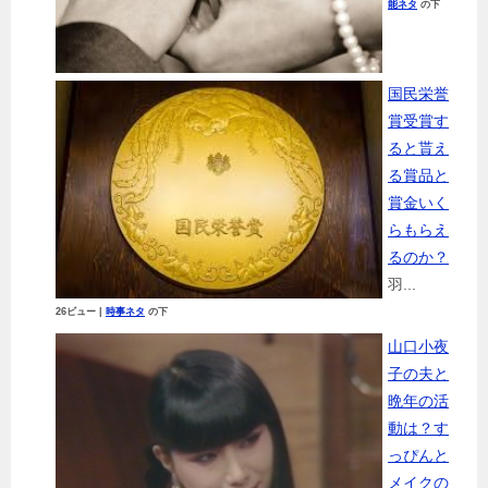
能ネタ
の下
国民栄誉
賞受賞す
ると貰え
る賞品と
賞金いく
らもらえ
るのか？
羽...
26ビュー
|
時事ネタ
の下
山口小夜
子の夫と
晩年の活
動は？す
っぴんと
メイクの