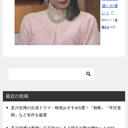
違いが凄
い！
亡...
25ビュー
|
芸
能ネタ
の下
最近の投稿
及川光博の出演ドラマ・映画おすすめ5選！『相棒』『半沢直
樹』など名作を厳選