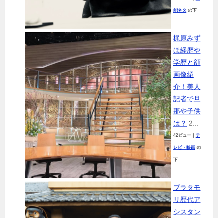
能ネタ
の下
梶原みず
ほ経歴や
学歴と顔
画像紹
介！美人
記者で旦
那や子供
は？
2...
42ビュー
|
テ
レビ・映画
の
下
ブラタモ
リ歴代ア
シスタン