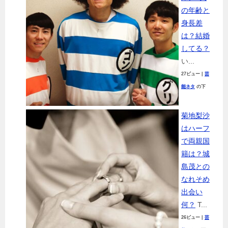
の年齢と
身長差
は？結婚
してる？
い...
27ビュー
|
芸
能ネタ
の下
菊地梨沙
はハーフ
で両親国
籍は？城
島茂との
なれそめ
出会い
何？
T...
26ビュー
|
芸