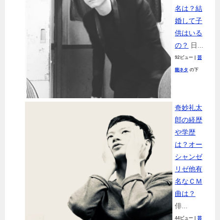
名は？結
婚して子
供はいる
の？
日...
92ビュー
|
芸
能ネタ
の下
奇妙礼太
郎の経歴
や学歴
は？オー
シャンゼ
リゼ他有
名なＣＭ
曲は？
俳...
44ビュー
|
芸