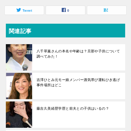
Tweet
0
関連記事
八千草薫さんの本名や年齢は？旦那や子供について
調べてみた！
吉澤ひとみ元モー娘メンバー酒気帯び運転ひき逃げ
事件場所はどこ
藤吉久美経歴学歴と前夫との子供はいるの？