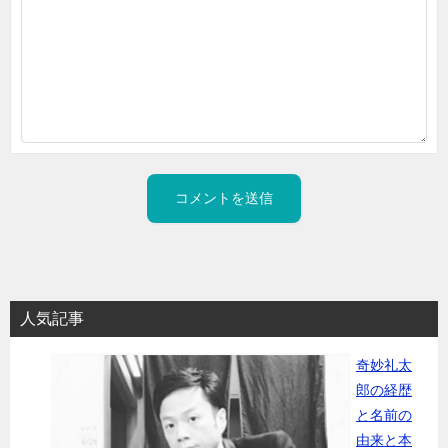
人気記事
奇妙礼太
郎の経歴
と名前の
由来と本