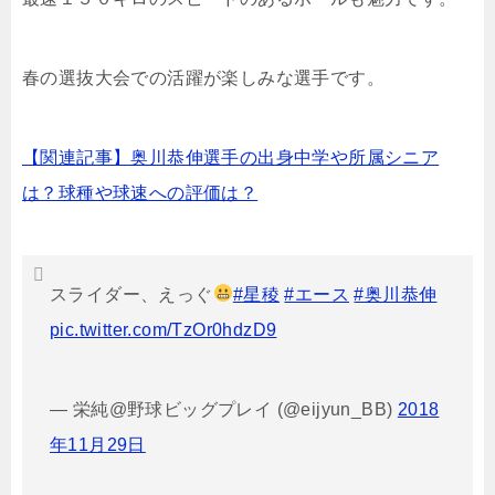
春の選抜大会での活躍が楽しみな選手です。
【関連記事】奥川恭伸選手の出身中学や所属シニア
は？球種や球速への評価は？
スライダー、えっぐ
#星稜
#エース
#奥川恭伸
pic.twitter.com/TzOr0hdzD9
— 栄純@野球ビッグプレイ (@eijyun_BB)
2018
年11月29日