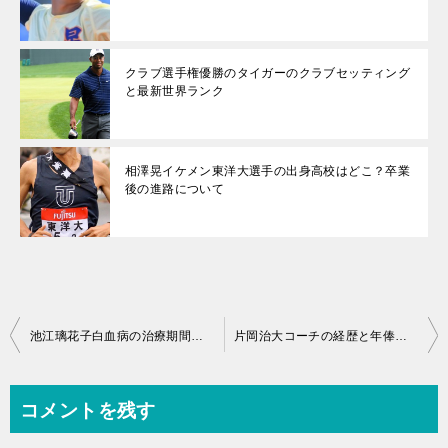
クラブ選手権優勝のタイガーのクラブセッティング
と最新世界ランク
相澤晃イケメン東洋大選手の出身高校はどこ？卒業
後の進路について
投
池江璃花子白血病の治療期間と復帰はいつ？東京五輪間に合う？
片岡治大コーチの経歴と年俸は？ベッキーとの馴れ初めも調査？
稿
ナ
コメントを残す
ビ