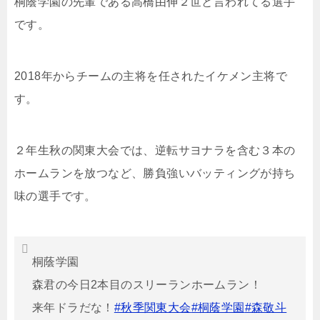
桐蔭学園の先輩である高橋由伸２世と言われてる選手
です。
2018年からチームの主将を任されたイケメン主将で
す。
２年生秋の関東大会では、逆転サヨナラを含む３本の
ホームランを放つなど、勝負強いバッティングが持ち
味の選手です。
桐蔭学園
森君の今日2本目のスリーランホームラン！
来年ドラだな！
#秋季関東大会
#桐蔭学園
#森敬斗