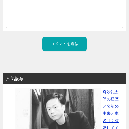
人気記事
奇妙礼太
郎の経歴
と名前の
由来と本
名は？結
婚して子