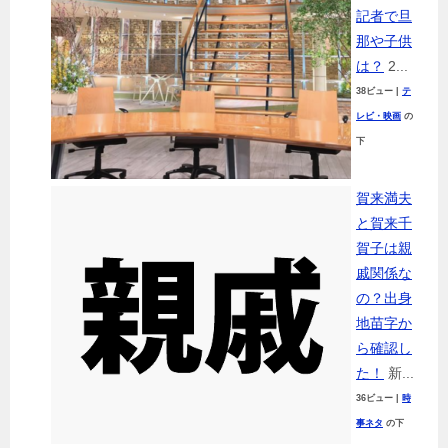
記者で旦
那や子供
は？
2...
38ビュー
|
テ
レビ・映画
の
下
賀来満夫
と賀来千
賀子は親
戚関係な
の？出身
地苗字か
ら確認し
た！
新...
36ビュー
|
時
事ネタ
の下