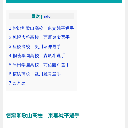
目次
[
hide
]
1
智辯和歌山高校 東妻純平選手
2
札幌大谷高校 西原健太選手
3
星稜高校 奥川恭伸選手
4
桐蔭学園高校 森敬斗選手
5
津田学園高校 前佑囲斗選手
6
横浜高校 及川雅貴選手
7
まとめ
智辯和歌山高校 東妻純平選手