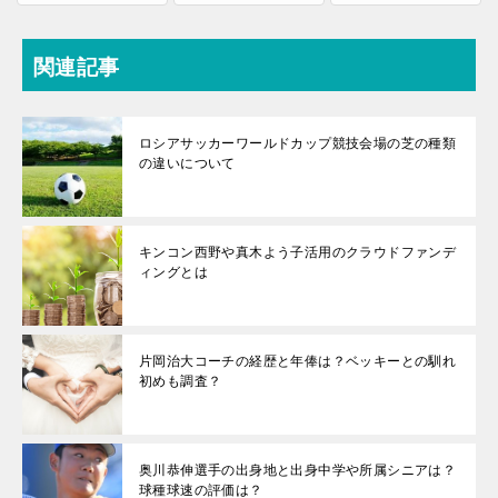
関連記事
ロシアサッカーワールドカップ競技会場の芝の種類
の違いについて
キンコン西野や真木よう子活用のクラウドファンデ
ィングとは
片岡治大コーチの経歴と年俸は？ベッキーとの馴れ
初めも調査？
奥川恭伸選手の出身地と出身中学や所属シニアは？
球種球速の評価は？