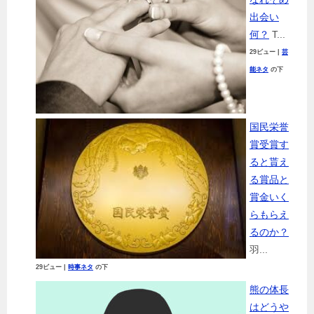
出会い
何？
T...
29ビュー
|
芸
能ネタ
の下
国民栄誉
賞受賞す
ると貰え
る賞品と
賞金いく
らもらえ
るのか？
羽...
29ビュー
|
時事ネタ
の下
熊の体長
はどうや