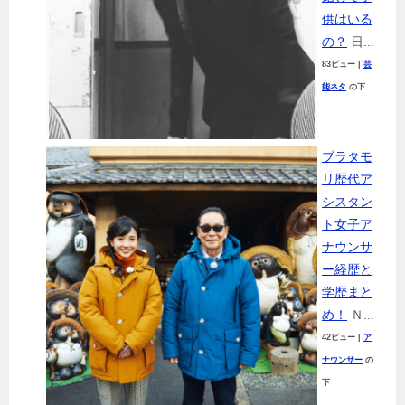
供はいる
の？
日...
83ビュー
|
芸
能ネタ
の下
ブラタモ
リ歴代ア
シスタン
ト女子ア
ナウンサ
ー経歴と
学歴まと
め！
Ｎ...
42ビュー
|
ア
ナウンサー
の
下