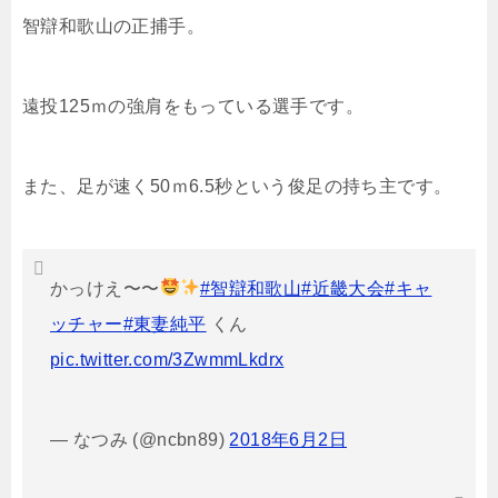
智辯和歌山の正捕手。
遠投125ｍの強肩をもっている選手です。
また、足が速く50ｍ6.5秒という俊足の持ち主です。
かっけえ〜〜
#智辯和歌山
#近畿大会
#キャ
ッチャー
#東妻純平
くん
pic.twitter.com/3ZwmmLkdrx
— なつみ (@ncbn89)
2018年6月2日