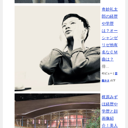
奇妙礼太
郎の経歴
や学歴
は？オー
シャンゼ
リゼ他有
名なＣＭ
曲は？
俳...
41ビュー
|
芸
能ネタ
の下
梶原みず
ほ経歴や
学歴と顔
画像紹
介！美人