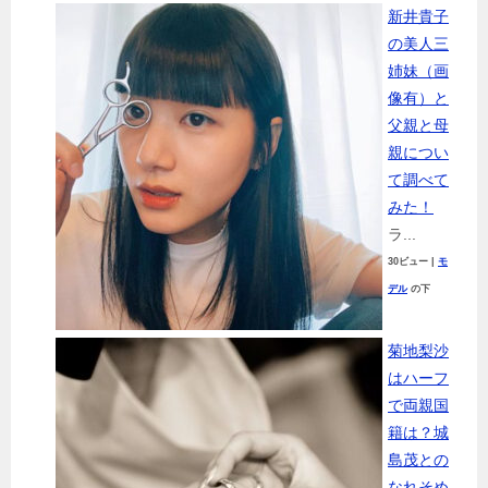
新井貴子
の美人三
姉妹（画
像有）と
父親と母
親につい
て調べて
みた！
ラ...
30ビュー
|
モ
デル
の下
菊地梨沙
はハーフ
で両親国
籍は？城
島茂との
なれそめ