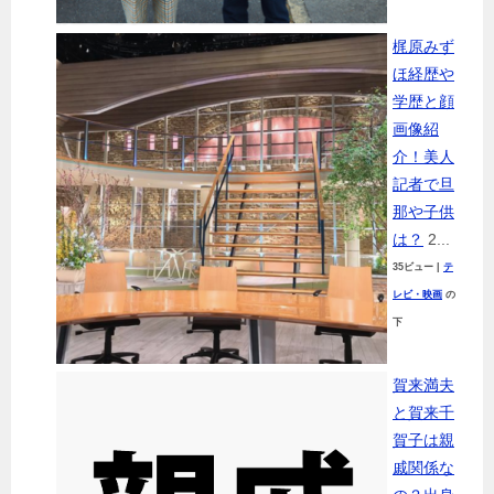
梶原みず
ほ経歴や
学歴と顔
画像紹
介！美人
記者で旦
那や子供
は？
2...
35ビュー
|
テ
レビ・映画
の
下
賀来満夫
と賀来千
賀子は親
戚関係な