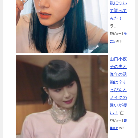
親につい
て調べて
みた！
ラ...
25ビュー
|
モ
デル
の下
山口小夜
子の夫と
晩年の活
動は？す
っぴんと
メイクの
違いが凄
い！
亡...
23ビュー
|
芸
能ネタ
の下