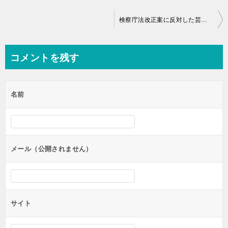
投
検察庁法改正案に反対した芸能人・有名人まとめ？なぜ法案反対？
稿
ナ
コメントを残す
ビ
ゲ
名前
ー
シ
ョ
ン
メール（公開されません）
サイト