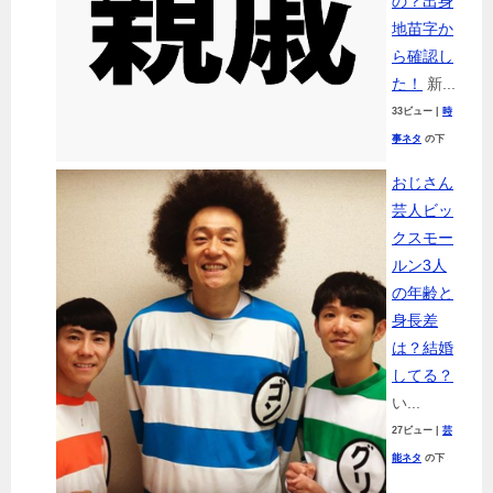
の？出身
地苗字か
ら確認し
た！
新...
33ビュー
|
時
事ネタ
の下
おじさん
芸人ビッ
クスモー
ルン3人
の年齢と
身長差
は？結婚
してる？
い...
27ビュー
|
芸
能ネタ
の下