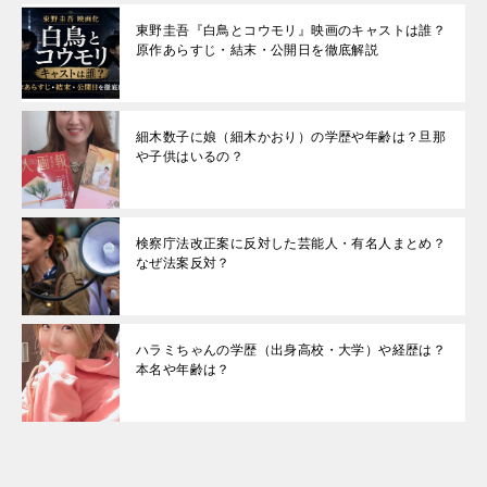
東野圭吾『白鳥とコウモリ』映画のキャストは誰？
原作あらすじ・結末・公開日を徹底解説
細木数子に娘（細木かおり）の学歴や年齢は？旦那
や子供はいるの？
検察庁法改正案に反対した芸能人・有名人まとめ？
なぜ法案反対？
ハラミちゃんの学歴（出身高校・大学）や経歴は？
本名や年齢は？