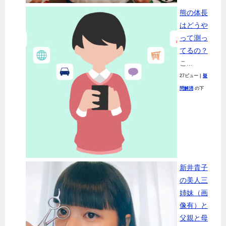
熊の体長
はどうや
って測っ
てるの？
こ...
27ビュー
|
疑
問解消
の下
新井貴子
の美人三
姉妹（画
像有）と
父親と母