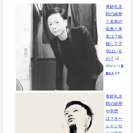
奇妙礼太
郎の経歴
と名前の
由来と本
名は？結
婚して子
供はいる
の？
日...
101ビュー
|
芸
能ネタ
の下
奇妙礼太
郎の経歴
や学歴
は？オー
シャンゼ