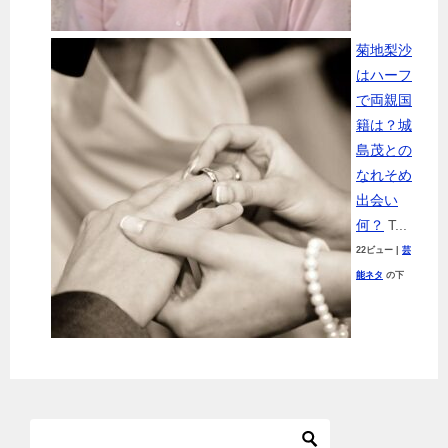
菊地梨沙
はハーフ
で両親国
籍は？城
島茂との
なれそめ
出会い
何？
T...
22ビュー
|
芸
能ネタ
の下