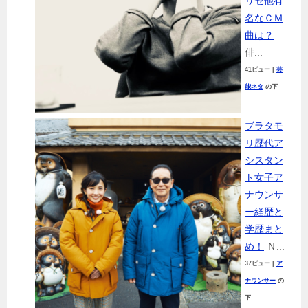
リゼ他有
名なＣＭ
曲は？
俳...
41ビュー
|
芸
能ネタ
の下
ブラタモ
リ歴代ア
シスタン
ト女子ア
ナウンサ
ー経歴と
学歴まと
め！
Ｎ...
37ビュー
|
ア
ナウンサー
の
下