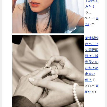
て調べて
みた！
ラ...
30ビュー
|
モ
デル
の下
菊地梨沙
はハーフ
で両親国
籍は？城
島茂との
なれそめ
出会い
何？
T...
29ビュー
|
芸
能ネタ
の下