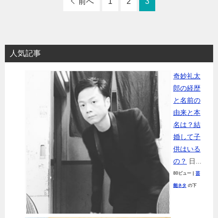
前へ
1
2
3
人気記事
奇妙礼太
郎の経歴
と名前の
由来と本
名は？結
婚して子
供はいる
の？
日...
80ビュー
|
芸
能ネタ
の下