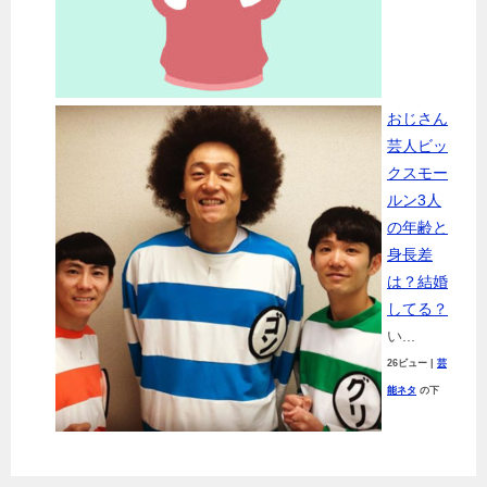
おじさん
芸人ビッ
クスモー
ルン3人
の年齢と
身長差
は？結婚
してる？
い...
26ビュー
|
芸
能ネタ
の下