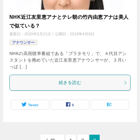
NHK近江友里恵アナとテレ朝の竹内由恵アナは美人
で似ている？
更新日：
2020年5月21日
公開日：
2018年4月6日
アナウンサー
NHKの高視聴率番組である「ブラタモリ」で、４代目アシ
スタントを務めていた近江友里恵アナウンサーが、３月い
っぱ […]
続きを読む
Tweet
0