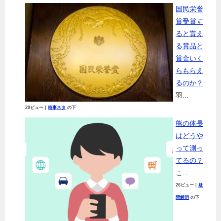
国民栄誉
賞受賞す
ると貰え
る賞品と
賞金いく
らもらえ
るのか？
羽...
29ビュー
|
時事ネタ
の下
熊の体長
はどうや
って測っ
てるの？
こ...
26ビュー
|
疑
問解消
の下