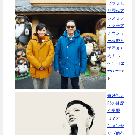
ブラタモ
リ歴代ア
シスタン
ト女子ア
ナウンサ
ー経歴と
学歴まと
め！
Ｎ...
42ビュー
|
ア
ナウンサー
の
下
奇妙礼太
郎の経歴
や学歴
は？オー
シャンゼ
リゼ他有