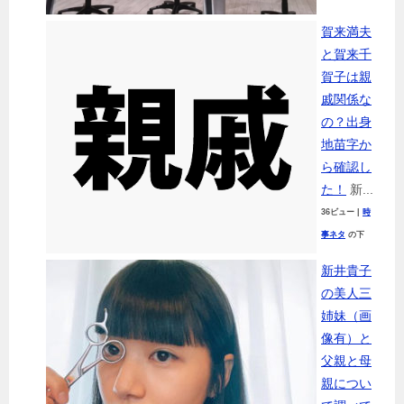
賀来満夫
と賀来千
賀子は親
戚関係な
の？出身
地苗字か
ら確認し
た！
新...
36ビュー
|
時
事ネタ
の下
新井貴子
の美人三
姉妹（画
像有）と
父親と母
親につい