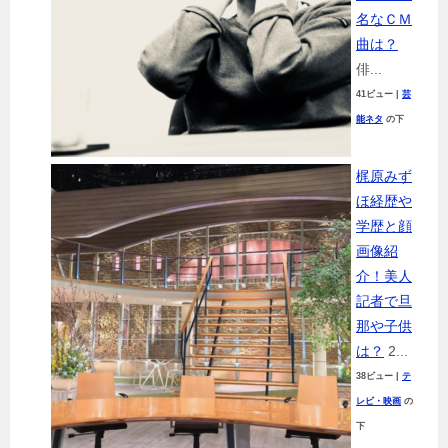
名なＣＭ
曲は？
俳...
41ビュー
|
芸
能ネタ
の下
梶原みず
ほ経歴や
学歴と顔
画像紹
介！美人
記者で旦
那や子供
は？
2...
38ビュー
|
テ
レビ・映画
の
下