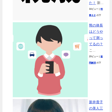
た！
新...
34ビュー
|
時
事ネタ
の下
熊の体長
はどうや
って測っ
てるの？
こ...
29ビュー
|
疑
問解消
の下
新井貴子
の美人三