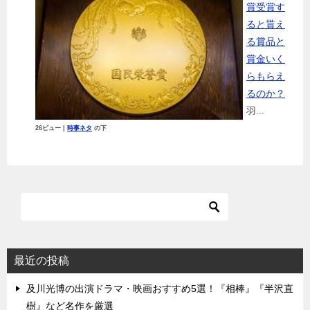
賞受賞す
ると貰え
る賞品と
賞金いく
らもらえ
るのか？
羽...
26ビュー
|
時事ネタ
の下
最近の投稿
及川光博の出演ドラマ・映画おすすめ5選！『相棒』『半沢直
樹』など名作を厳選