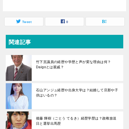
Tweet
0
関連記事
竹下亘議員の経歴や学歴と声が変な理由は何？
Daigoとは親戚？
石山アンジュ経歴や出身大学は？結婚して旦那や子
供はいるの？
後藤 輝樹（ごとう てるき）経歴学歴は？政権放送
日と選挙出馬歴