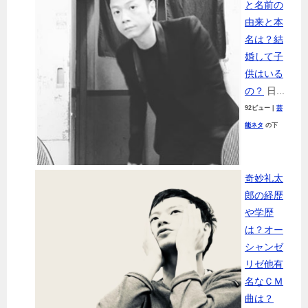
と名前の
由来と本
名は？結
婚して子
供はいる
の？
日...
92ビュー
|
芸
能ネタ
の下
奇妙礼太
郎の経歴
や学歴
は？オー
シャンゼ
リゼ他有
名なＣＭ
曲は？