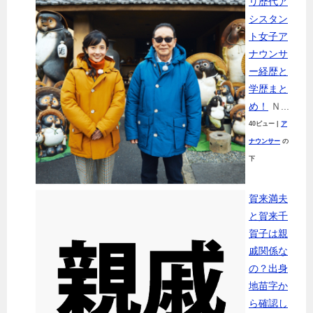
リ歴代ア
シスタン
ト女子ア
ナウンサ
ー経歴と
学歴まと
め！
Ｎ...
40ビュー
|
ア
ナウンサー
の
下
賀来満夫
と賀来千
賀子は親
戚関係な
の？出身
地苗字か
ら確認し