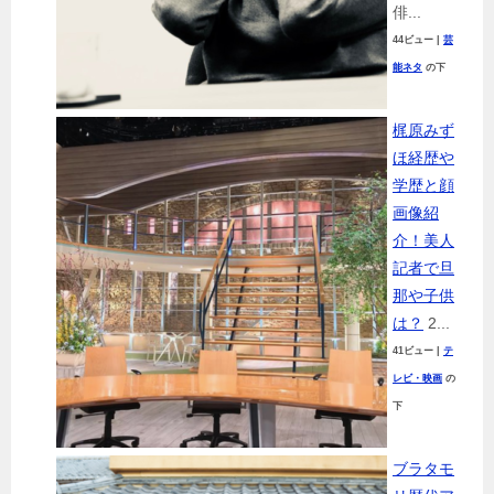
俳...
44ビュー
|
芸
能ネタ
の下
梶原みず
ほ経歴や
学歴と顔
画像紹
介！美人
記者で旦
那や子供
は？
2...
41ビュー
|
テ
レビ・映画
の
下
ブラタモ