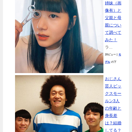
姉妹（画
像有）と
父親と母
親につい
て調べて
みた！
ラ...
28ビュー
|
モ
デル
の下
おじさん
芸人ビッ
クスモー
ルン3人
の年齢と
身長差
は？結婚
してる？