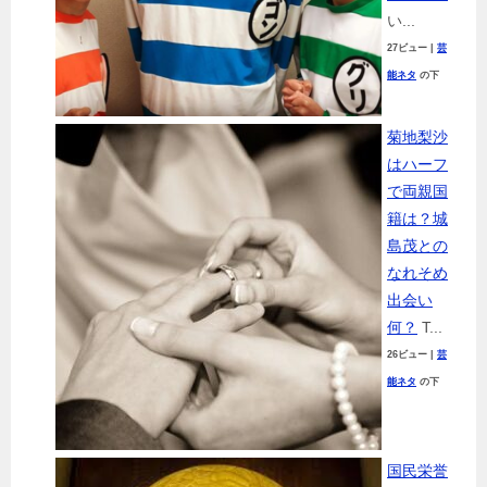
い...
27ビュー
|
芸
能ネタ
の下
菊地梨沙
はハーフ
で両親国
籍は？城
島茂との
なれそめ
出会い
何？
T...
26ビュー
|
芸
能ネタ
の下
国民栄誉