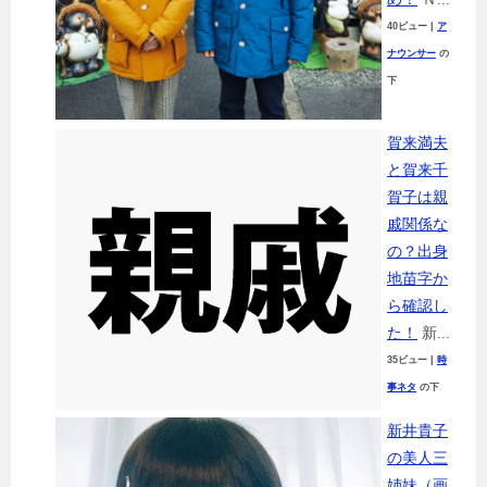
40ビュー
|
ア
ナウンサー
の
下
賀来満夫
と賀来千
賀子は親
戚関係な
の？出身
地苗字か
ら確認し
た！
新...
35ビュー
|
時
事ネタ
の下
新井貴子
の美人三
姉妹（画