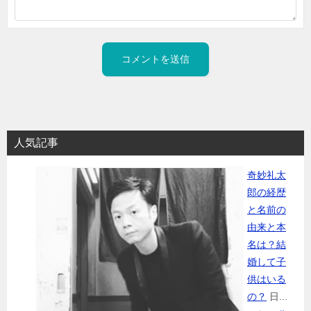
人気記事
奇妙礼太
郎の経歴
と名前の
由来と本
名は？結
婚して子
供はいる
の？
日...