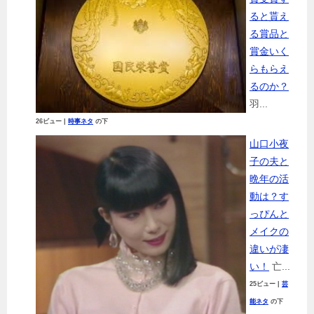
ると貰え
る賞品と
賞金いく
らもらえ
るのか？
羽...
26ビュー
|
時事ネタ
の下
山口小夜
子の夫と
晩年の活
動は？す
っぴんと
メイクの
違いが凄
い！
亡...
25ビュー
|
芸
能ネタ
の下