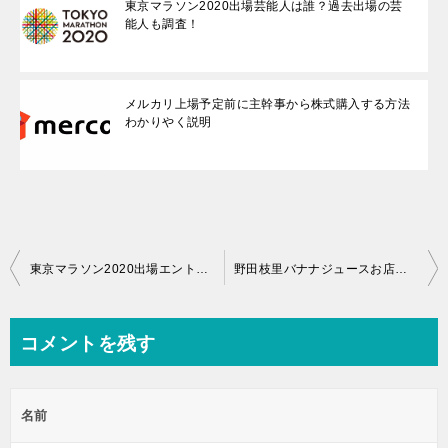
東京マラソン2020出場芸能人は誰？過去出場の芸
能人も調査！
メルカリ上場予定前に主幹事から株式購入する方法
わかりやく説明
投
東京マラソン2020出場エントリー期間や当選アップ方法はある？
野田枝里バナナジュースお店の場所は？営業時間と値段を調べてみた
稿
ナ
コメントを残す
ビ
ゲ
名前
ー