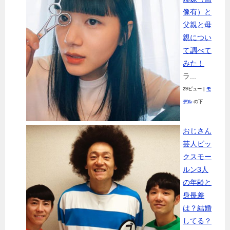
像有）と
父親と母
親につい
て調べて
みた！
ラ...
29ビュー
|
モ
デル
の下
おじさん
芸人ビッ
クスモー
ルン3人
の年齢と
身長差
は？結婚
してる？