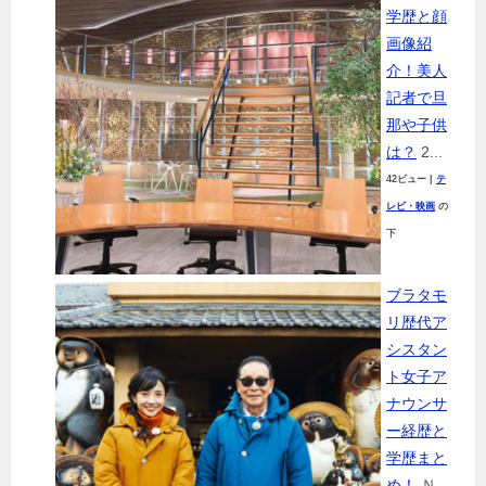
学歴と顔
画像紹
介！美人
記者で旦
那や子供
は？
2...
42ビュー
|
テ
レビ・映画
の
下
ブラタモ
リ歴代ア
シスタン
ト女子ア
ナウンサ
ー経歴と
学歴まと
め！
Ｎ...