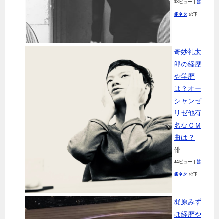
93ビュー
|
芸
能ネタ
の下
奇妙礼太
郎の経歴
や学歴
は？オー
シャンゼ
リゼ他有
名なＣＭ
曲は？
俳...
44ビュー
|
芸
能ネタ
の下
梶原みず
ほ経歴や