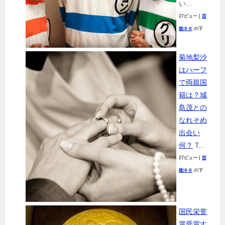
い...
27ビュー
|
芸
能ネタ
の下
菊地梨沙
はハーフ
で両親国
籍は？城
島茂との
なれそめ
出会い
何？
T...
27ビュー
|
芸
能ネタ
の下
国民栄誉
賞受賞す