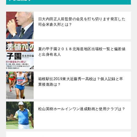
日大内田正人前監督の会見を打ち切ります発言した
司会米倉久邦とは？
夏の甲子園２０１８北海道地区出場校一覧と偏差値
と出身有名人
箱根駅伝2019東大近藤秀一高校は？個人記録と卒
業後進路は？
松山英樹ホールインワン達成動画と使用クラブは？