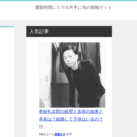
通勤時間にスマホ片手に旬の情報ゲット
人気記事
奇妙礼太郎の経歴と名前の由来と
本名は？結婚して子供はいるの？
日...
102ビュー
|
芸能ネタ
の下