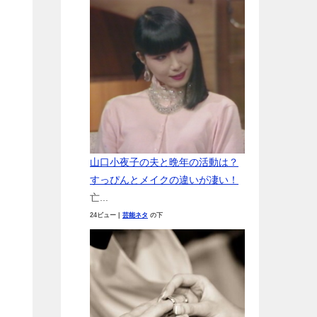
山口小夜子の夫と晩年の活動は？
すっぴんとメイクの違いが凄い！
亡...
24ビュー
|
芸能ネタ
の下