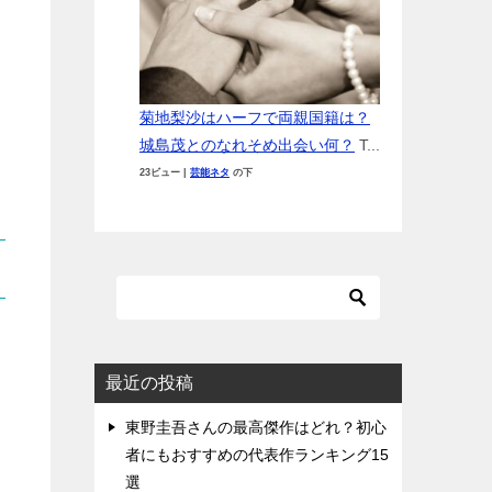
菊地梨沙はハーフで両親国籍は？
城島茂とのなれそめ出会い何？
T...
23ビュー
|
芸能ネタ
の下
最近の投稿
東野圭吾さんの最高傑作はどれ？初心
者にもおすすめの代表作ランキング15
選