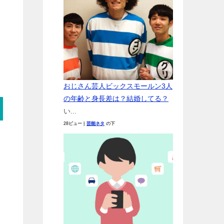
おじさん芸人ビックスモールン3人
の年齢と身長差は？結婚してる？
い...
28ビュー
|
芸能ネタ
の下