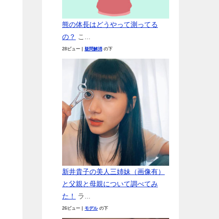
熊の体長はどうやって測ってる
の？
こ...
28ビュー
|
疑問解消
の下
新井貴子の美人三姉妹（画像有）
と父親と母親について調べてみ
た！
ラ...
26ビュー
|
モデル
の下