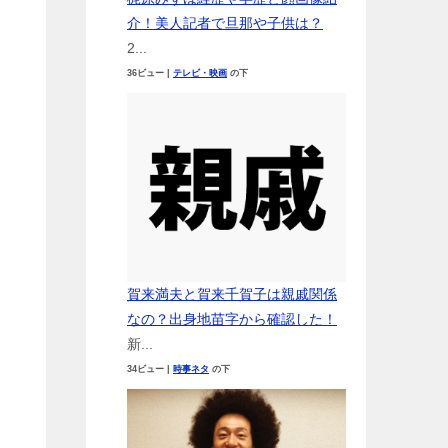
介！美人記者で旦那や子供は？
2...
36ビュー
|
テレビ・映画
の下
賀来満夫と賀来千賀子は親戚関係
なの？出身地苗字から確認した！
新...
34ビュー
|
時事ネタ
の下