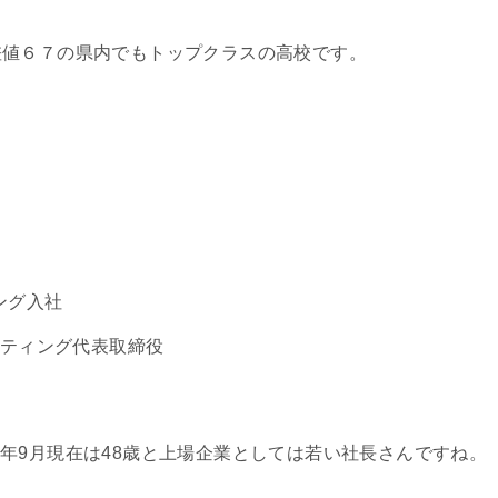
差値６７の県内でもトップクラスの高校です。
。
ング入社
サルティング代表取締役
019年9月現在は48歳と上場企業としては若い社長さんですね。