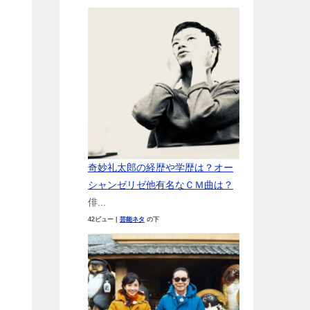
奇妙礼太郎の経歴や学歴は？オー
シャンゼリゼ他有名なＣＭ曲は？
俳...
42ビュー
|
芸能ネタ
の下