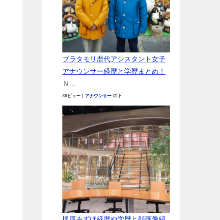
ブラタモリ歴代アシスタント女子
アナウンサー経歴と学歴まとめ！
Ｎ...
38ビュー
|
アナウンサー
の下
梶原みずほ経歴や学歴と顔画像紹