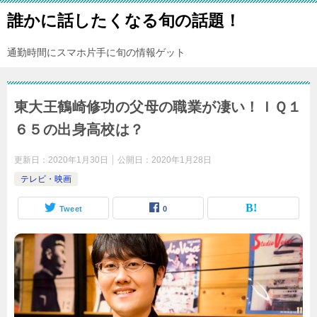
誰かに話したくなる旬の話題！
通勤時間にスマホ片手に旬の情報ゲット
東大王鶴崎修功の父母の職業が凄い！ＩＱ１
６５の出身高校は？
更新日：
2020年1月30日
公開日：
2020年1月28日
テレビ・映画
Tweet
0