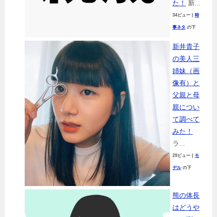
た！
新...
34ビュー
|
時
事ネタ
の下
新井貴子
の美人三
姉妹（画
像有）と
父親と母
親につい
て調べて
みた！
ラ...
29ビュー
|
モ
デル
の下
熊の体長
はどうや