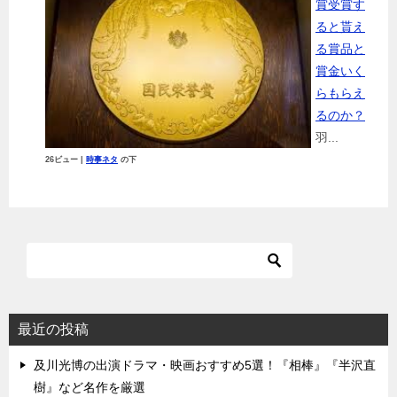
賞受賞す
ると貰え
る賞品と
賞金いく
らもらえ
るのか？
羽...
26ビュー
|
時事ネタ
の下
最近の投稿
及川光博の出演ドラマ・映画おすすめ5選！『相棒』『半沢直
樹』など名作を厳選