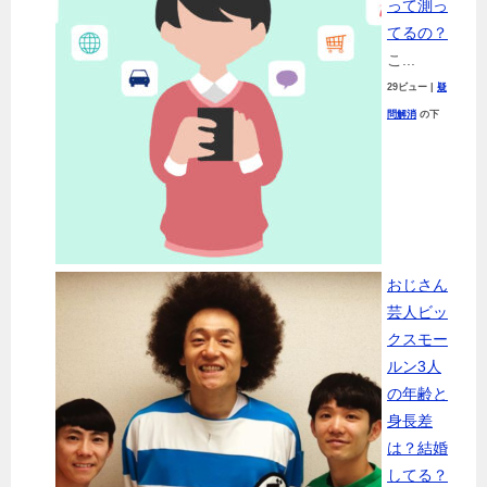
って測っ
てるの？
こ...
29ビュー
|
疑
問解消
の下
おじさん
芸人ビッ
クスモー
ルン3人
の年齢と
身長差
は？結婚
してる？