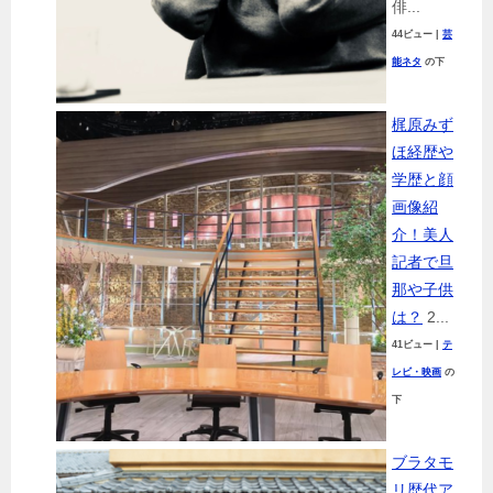
俳...
44ビュー
|
芸
能ネタ
の下
梶原みず
ほ経歴や
学歴と顔
画像紹
介！美人
記者で旦
那や子供
は？
2...
41ビュー
|
テ
レビ・映画
の
下
ブラタモ
リ歴代ア