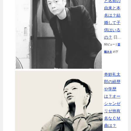
と名前の
由来と本
名は？結
婚して子
供はいる
の？
日...
92ビュー
|
芸
能ネタ
の下
奇妙礼太
郎の経歴
や学歴
は？オー
シャンゼ
リゼ他有
名なＣＭ
曲は？