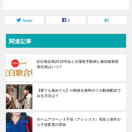
Tweet
0
関連記事
紅白歌合戦2018司会と出場歌手動画と曲目曲順発
表日程はいつ？
【寝ても覚めても】の映画を無料のフル動画配信で
みる方法は？
ホームアローン３子役（アレックス）現在と前作か
ら子役変更の理由