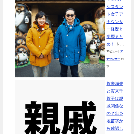
シスタン
ト女子ア
ナウンサ
ー経歴と
学歴まと
め！
Ｎ...
39ビュー
|
ア
ナウンサー
の
下
賀来満夫
と賀来千
賀子は親
戚関係な
の？出身
地苗字か
ら確認し