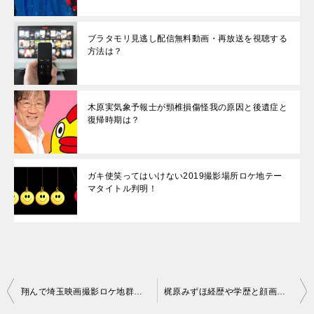
ブラタモリ見逃し配信無料動画・再放送を視聴する
方法は？
木原実気象予報士が頸椎損傷怪我の原因と後遺症と
復帰時期は？
ガキ使笑ってはいけない2019撮影場所ロケ地テー
マタイトル判明！
投
翔んで埼玉映画撮影ロケ地群馬結婚式場の場所とアクセス方法は？
梶原みずほ経歴や学歴と顔画像紹介！美人記者で旦那や子供は？
稿