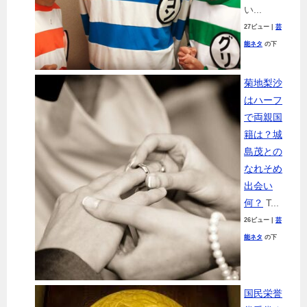
い...
27ビュー
|
芸
能ネタ
の下
菊地梨沙
はハーフ
で両親国
籍は？城
島茂との
なれそめ
出会い
何？
T...
26ビュー
|
芸
能ネタ
の下
国民栄誉