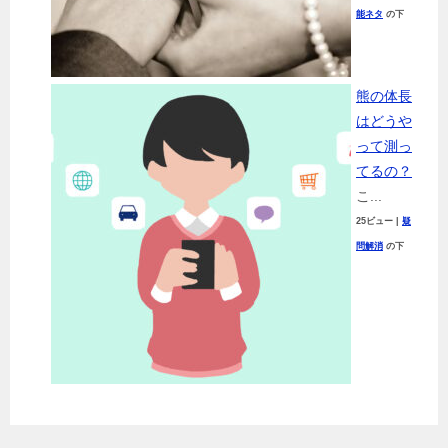
能ネタ
の下
熊の体長
はどうや
って測っ
てるの？
こ...
25ビュー
|
疑
問解消
の下