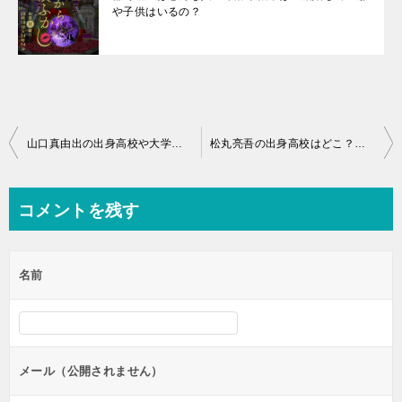
や子供はいるの？
投
山口真由出の出身高校や大学は？ 両親の職業は？妹も頭が良いの？
松丸亮吾の出身高校はどこ？東京大学で何学部？兄弟はいるの？
稿
ナ
コメントを残す
ビ
ゲ
名前
ー
シ
ョ
ン
メール（公開されません）