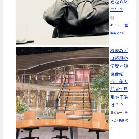
名なＣＭ
曲は？
俳...
41ビュー
|
芸
能ネタ
の下
梶原みず
ほ経歴や
学歴と顔
画像紹
介！美人
記者で旦
那や子供
は？
2...
38ビュー
|
テ
レビ・映画
の
下