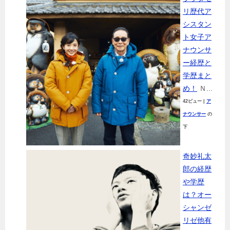
リ歴代ア
シスタン
ト女子ア
ナウンサ
ー経歴と
学歴まと
め！
Ｎ...
42ビュー
|
ア
ナウンサー
の
下
奇妙礼太
郎の経歴
や学歴
は？オー
シャンゼ
リゼ他有