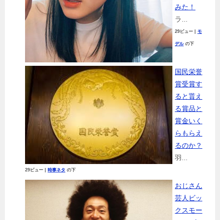
みた！
ラ...
29ビュー
|
モ
デル
の下
国民栄誉
賞受賞す
ると貰え
る賞品と
賞金いく
らもらえ
るのか？
羽...
29ビュー
|
時事ネタ
の下
おじさん
芸人ビッ
クスモー