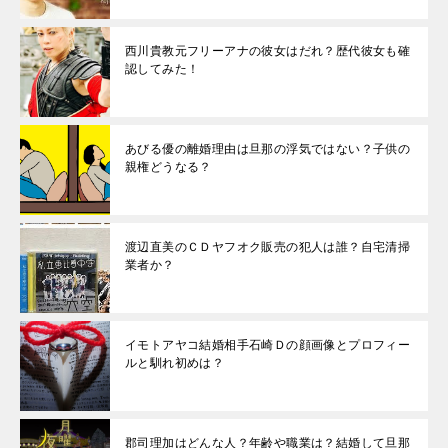
西川貴教元フリーアナの彼女はだれ？歴代彼女も確
認してみた！
あびる優の離婚理由は旦那の浮気ではない？子供の
親権どうなる？
渡辺直美のＣＤヤフオク販売の犯人は誰？自宅清掃
業者か？
イモトアヤコ結婚相手石崎Ｄの顔画像とプロフィー
ルと馴れ初めは？
郡司理加はどんな人？年齢や職業は？結婚して旦那