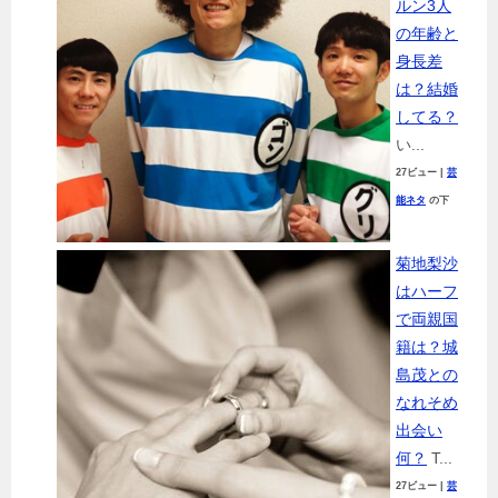
ルン3人
の年齢と
身長差
は？結婚
してる？
い...
27ビュー
|
芸
能ネタ
の下
菊地梨沙
はハーフ
で両親国
籍は？城
島茂との
なれそめ
出会い
何？
T...
27ビュー
|
芸