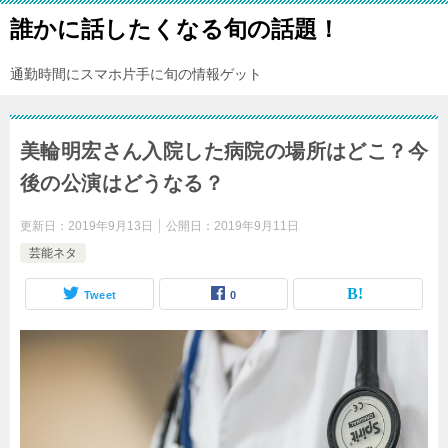
誰かに話したくなる旬の話題！
通勤時間にスマホ片手に旬の情報ゲット
美輪明宏さん入院した病院の場所はどこ？今
後の公演はどうなる？
更新日：
2019年9月13日
公開日：
2019年9月11日
芸能ネタ
Tweet
0