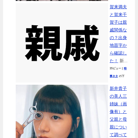
賀来満夫
と賀来千
賀子は親
戚関係な
の？出身
地苗字か
ら確認し
た！
新...
35ビュー
|
時
事ネタ
の下
新井貴子
の美人三
姉妹（画
像有）と
父親と母
親につい
て調べて