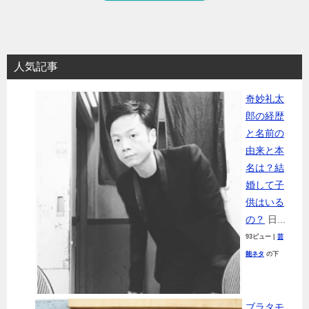
人気記事
奇妙礼太
郎の経歴
と名前の
由来と本
名は？結
婚して子
供はいる
の？
日...
93ビュー
|
芸
能ネタ
の下
ブラタモ