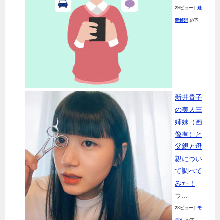
29ビュー
|
疑
問解消
の下
新井貴子
の美人三
姉妹（画
像有）と
父親と母
親につい
て調べて
みた！
ラ...
28ビュー
|
モ