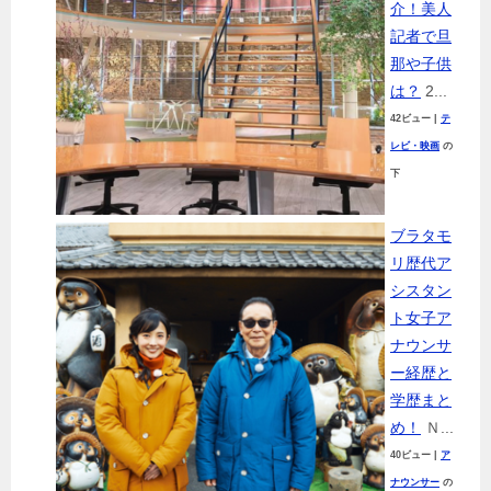
介！美人
記者で旦
那や子供
は？
2...
42ビュー
|
テ
レビ・映画
の
下
ブラタモ
リ歴代ア
シスタン
ト女子ア
ナウンサ
ー経歴と
学歴まと
め！
Ｎ...
40ビュー
|
ア
ナウンサー
の