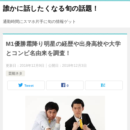
誰かに話したくなる旬の話題！
通勤時間にスマホ片手に旬の情報ゲット
M1優勝霜降り明星の経歴や出身高校や大学
とコンビ名由来を調査！
更新日：
2018年12月9日
公開日：
2018年12月3日
芸能ネタ
Tweet
0