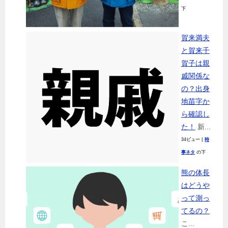
下
賀来満夫
と賀来千
賀子は親
戚関係な
の？出身
地苗字か
ら確認し
た！
新...
34ビュー
|
時
事ネタ
の下
熊の体長
はどうや
って測っ
てるの？
こ...