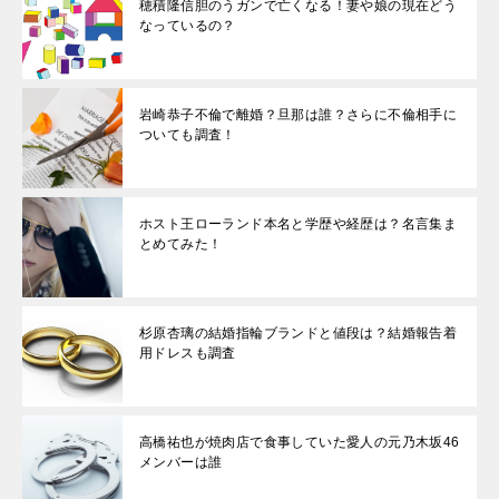
穂積隆信胆のうガンで亡くなる！妻や娘の現在どう
なっているの？
岩崎恭子不倫で離婚？旦那は誰？さらに不倫相手に
ついても調査！
ホスト王ローランド本名と学歴や経歴は？名言集ま
とめてみた！
杉原杏璃の結婚指輪ブランドと値段は？結婚報告着
用ドレスも調査
高橋祐也が焼肉店で食事していた愛人の元乃木坂46
メンバーは誰