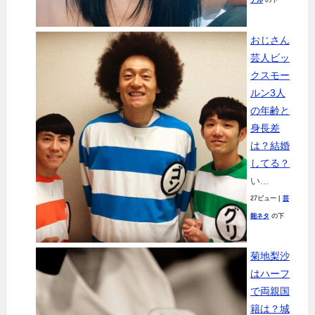
デル
の下
おじさん
芸人ビッ
クスモー
ルン3人
の年齢と
身長差
は？結婚
してる？
い...
27ビュー
|
芸
能ネタ
の下
菊地梨沙
はハーフ
で両親国
籍は？城