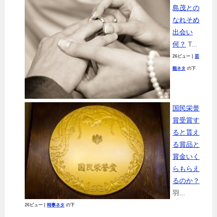
島茂との
なれそめ
出会い
何？
T...
26ビュー
|
芸
能ネタ
の下
国民栄誉
賞受賞す
ると貰え
る賞品と
賞金いく
らもらえ
るのか？
羽...
26ビュー
|
時事ネタ
の下