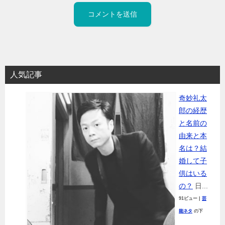
人気記事
奇妙礼太
郎の経歴
と名前の
由来と本
名は？結
婚して子
供はいる
の？
日...
91ビュー
|
芸
能ネタ
の下