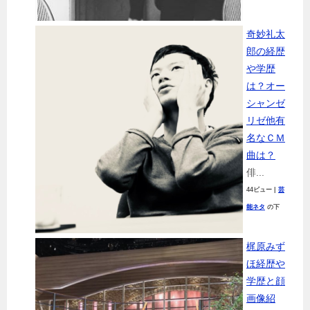
奇妙礼太
郎の経歴
や学歴
は？オー
シャンゼ
リゼ他有
名なＣＭ
曲は？
俳...
44ビュー
|
芸
能ネタ
の下
梶原みず
ほ経歴や
学歴と顔
画像紹