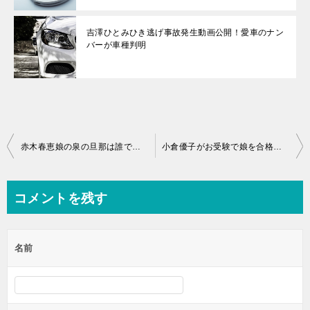
吉澤ひとみひき逃げ事故発生動画公開！愛車のナン
バーが車種判明
投
赤木春恵娘の泉の旦那は誰で子供は何をやっているの？
小倉優子がお受験で娘を合格させた有名私立小学校はどこ？
稿
ナ
コメントを残す
ビ
ゲ
名前
ー
シ
ョ