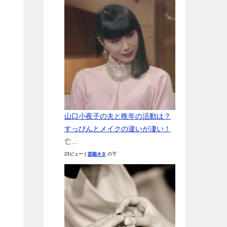
山口小夜子の夫と晩年の活動は？
すっぴんとメイクの違いが凄い！
亡...
23ビュー
|
芸能ネタ
の下