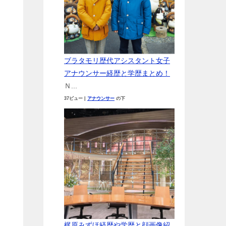
ブラタモリ歴代アシスタント女子
アナウンサー経歴と学歴まとめ！
Ｎ...
37ビュー
|
アナウンサー
の下
梶原みずほ経歴や学歴と顔画像紹