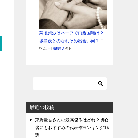
菊地梨沙はハーフで両親国籍は？
城島茂とのなれそめ出会い何？
T...
22ビュー
|
芸能ネタ
の下
最近の投稿
東野圭吾さんの最高傑作はどれ？初心
者にもおすすめの代表作ランキング15
選