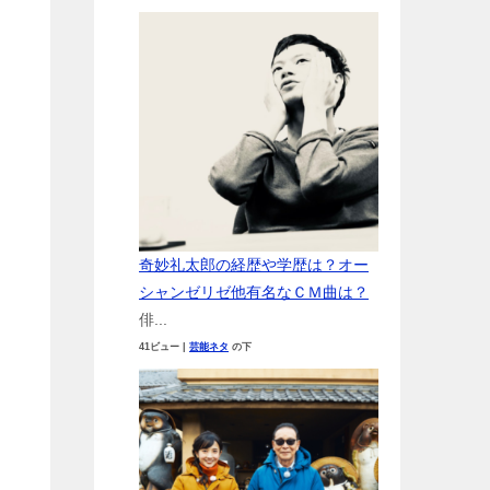
奇妙礼太郎の経歴や学歴は？オー
シャンゼリゼ他有名なＣＭ曲は？
俳...
41ビュー
|
芸能ネタ
の下