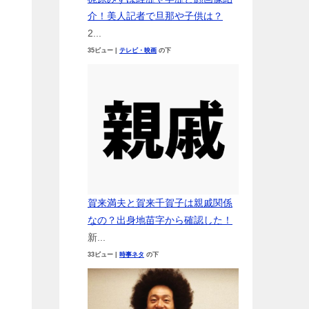
介！美人記者で旦那や子供は？
2...
35ビュー
|
テレビ・映画
の下
賀来満夫と賀来千賀子は親戚関係
なの？出身地苗字から確認した！
新...
33ビュー
|
時事ネタ
の下