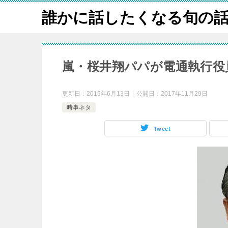
誰かに話したくなる旬の
嵐・桜井翔パパが電通執行役
更新日：
2019年6月13日
公開日：
2017年11月29日
時事ネタ
Tweet