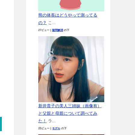
熊の体長はどうやって測ってる
の？
こ...
27ビュー
|
疑問解消
の下
新井貴子の美人三姉妹（画像有）
と父親と母親について調べてみ
た！
ラ...
25ビュー
|
モデル
の下