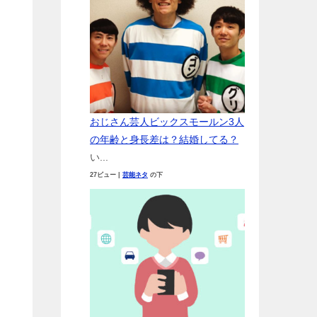
おじさん芸人ビックスモールン3人
の年齢と身長差は？結婚してる？
い...
27ビュー
|
芸能ネタ
の下