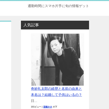
通勤時間にスマホ片手に旬の情報ゲット
人気記事
奇妙礼太郎の経歴と名前の由来と
本名は？結婚して子供はいるの？
日...
101ビュー
|
芸能ネタ
の下