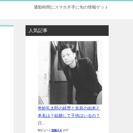
通勤時間にスマホ片手に旬の情報ゲット
人気記事
？
奇妙礼太郎の経歴と名前の由来と
本名は？結婚して子供はいるの？
日...
92ビュー
|
芸能ネタ
の下