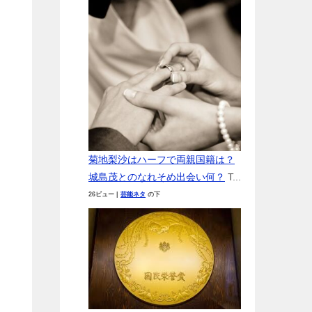
菊地梨沙はハーフで両親国籍は？
城島茂とのなれそめ出会い何？
T...
26ビュー
|
芸能ネタ
の下