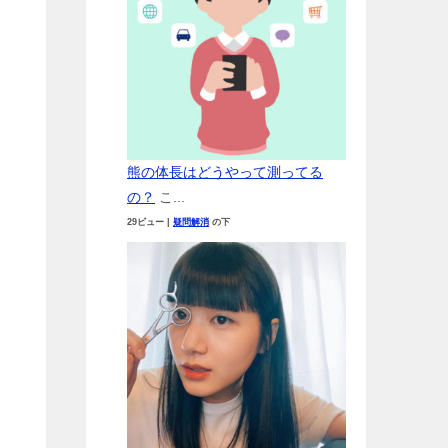
熊の体長はどうやって測ってる
の？
こ...
29ビュー
|
疑問解消
の下