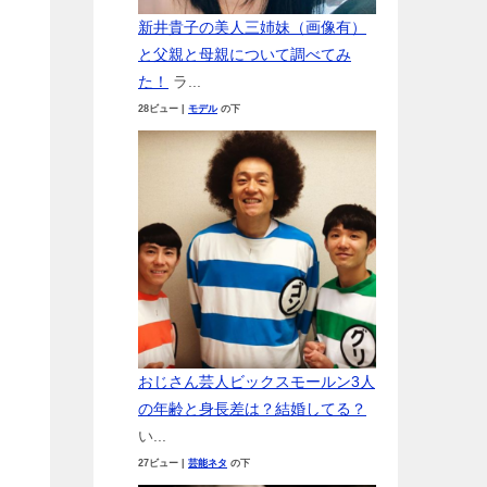
新井貴子の美人三姉妹（画像有）
と父親と母親について調べてみ
た！
ラ...
28ビュー
|
モデル
の下
おじさん芸人ビックスモールン3人
の年齢と身長差は？結婚してる？
い...
27ビュー
|
芸能ネタ
の下