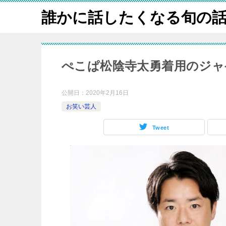
誰かに話したくなる旬の
ぺこぱ松陰寺太勇着用のジャ
公開日：
2020年2月16日
お笑い芸人
Tweet