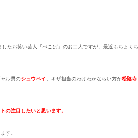
進出したお笑い芸人「ぺこぱ」のお二人ですが、最近もちょく
ギャル男の
シュウペイ
、キザ担当のわけわかならい方が
松陰寺
ットの注目したいと思います。
きます。