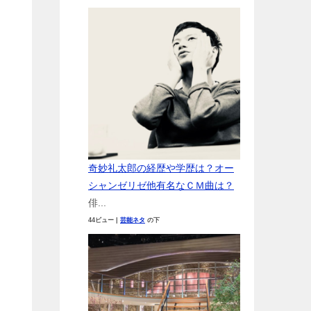
奇妙礼太郎の経歴や学歴は？オー
シャンゼリゼ他有名なＣＭ曲は？
俳...
44ビュー
|
芸能ネタ
の下