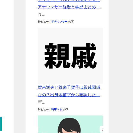
アナウンサー経歴と学歴まとめ！
Ｎ...
39ビュー
|
アナウンサー
の下
賀来満夫と賀来千賀子は親戚関係
なの？出身地苗字から確認した！
新...
34ビュー
|
時事ネタ
の下