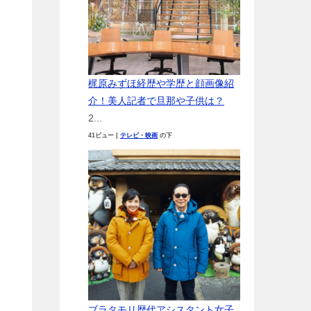
梶原みずほ経歴や学歴と顔画像紹
介！美人記者で旦那や子供は？
ち
2...
41ビュー
|
テレビ・映画
の下
ブラタモリ歴代アシスタント女子