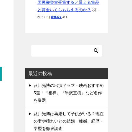
国民栄誉賞受賞すると貰える賞品
と賞金いくらもらえるのか？
羽...
26ビュー
|
時事ネタ
の下
最近の投稿
及川光博の出演ドラマ・映画おすすめ
5選！『相棒』『半沢直樹』など名作
を厳選
及川光博は再婚して子供がいる？現在
の妻や檀れいとの結婚・離婚、経歴・
学歴を徹底調査